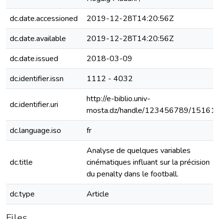
dc.date.accessioned
2019-12-28T14:20:56Z
dc.date.available
2019-12-28T14:20:56Z
dc.date.issued
2018-03-09
dc.identifier.issn
1112 - 4032
http://e-biblio.univ-
dc.identifier.uri
mosta.dz/handle/123456789/15161
dc.language.iso
fr
Analyse de quelques variables
dc.title
cinématiques influant sur la précision
du penalty dans le football.
dc.type
Article
Files