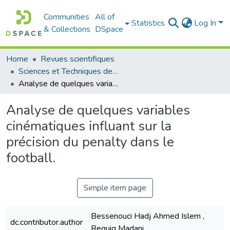
Communities
All of
Statistics
Log In
& Collections
DSpace
Home
Revues scientifiques
Sciences et Techniques des Activités Physiques et Sportives (RISTAPS)
Analyse de quelques variables cinématiques influant sur la précision du penalty dans le football.
Analyse de quelques variables
cinématiques influant sur la
précision du penalty dans le
football.
Simple item page
Bessenouci Hadj Ahmed Islem ,
dc.contributor.author
Reguig Madani ,