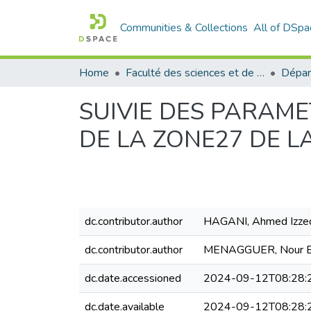
Communities & Collections
All of DSpa
Home
Faculté des sciences et de la technologie
SUIVIE DES PARAM
DE LA ZONE27 DE L
dc.contributor.author
HAGANI, Ahmed Izze
dc.contributor.author
MENAGGUER, Nour E
dc.date.accessioned
2024-09-12T08:28:
dc.date.available
2024-09-12T08:28: