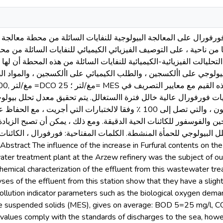
 من ناحية ، على التوصيف الفيزيائي الكيميائي للنفايات السائلة من 
ولوجي على األكسجين ، والطلب الكيميائي على األكسجين ، والمواد ال
يات فورفورال عالية خالل فترة االستغالل. يتم تحقيق معدل تحلل بيو
لتركيزات أقل من 56 جزء في المليون ، والتي تصل إلى 100 ٪ وفقا لالختبارات التي 
جين والفوسفور للكائنات الحية الدقيقة. ومع ذلك ، يمكن أن تصبح الزيا
لل البيولوجي للحمأة المنشطة. الكلمات المفتاحية: فورفورال ، الكائنات
er treatment plant at the Arzew refinery was the subject of ou
hemical characterization of the effluent from this wastewater tre
ses of the effluent from this station show that they have a sligh
pollution indicator parameters such as the biological oxygen dem
 suspended solids (MES), gives on average: BOD 5=25 mg/l, 
 values comply with the standards of discharges to the sea, howe