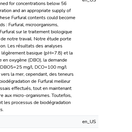
en_US
tained for concentrations below 56
ration and an appropriate supply of
 these Furfural contents could become
ds : Furfural, microorganisms,
urfural sur le traitement biologique
t de notre travail. Notre étude porte
tion. Les résultats des analyses
re légèrement basique (pH=7.8) et la
que en oxygène (DBO), la demande
e : DBO5=25 mg/l, DCO=100 mg/l
 vers la mer, cependant, des teneurs
 biodégradation de Furfural meilleur
ssais effectués, tout en maintenant
re aux micro-organismes. Toutefois,
tant les processus de biodégradation
s.
en_US