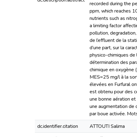
dc.description.abstract
recorded during the pe
ppm, which reaches 100
nutrients such as nit
a limiting factor affe
pollution, degradation
de l’effluent de la sta
d’une part, sur la cara
physico-chimiques de l
détermination des par
chimique en oxygène 
MES=25 mg/l à la sort
élevées en Furfural on
est obtenu pour des co
une bonne aération et 
une augmentation de ce
par boue activée. Mots 
dc.identifier.citation
ATTOUTI Salima