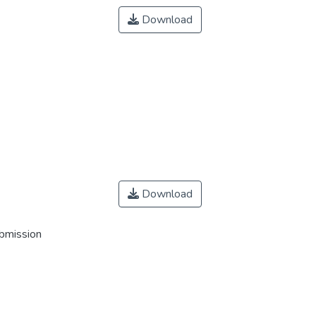
Download
Download
ubmission