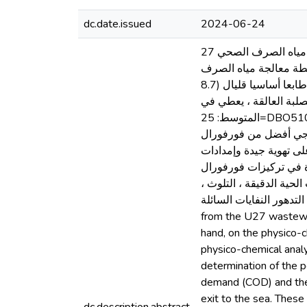
dc.date.issued
2024-06-24
كان تأثير الزيادة في محتويات فورفورال على المعالجة البيولوجية للنفايات السائلة من محطة معالجة مياه الصرف الصحي 27U في
محطة معالجة مياه الصرف
الصحي هذه وتبين نتائج التحليالت الفيزيائية-الكيميائية للنفايات السائلة من هذه المحطة أن لها طابعا أساسيا قليال (8.7=PH ، (وأن تحديد
صلبة العالقة ، يعطي في
المتوسط: 25=DBO5مغ/لتر ,100 =DCO مغ/لتر ؛ 25= MES مغ/لتر عند الخروج إلى البحر. تتوافق هذه القيم مع معايير التصريف في
لوجي أفضل من فورفورال
أجريت ، مع الحفاظ على تهوية جيدة وإمدادات
دة في تركيزات فورفورال
 الحية الدقيقة ، التلوث
التدهور النفايات السائلة Abstract The influence of the increase in Furfural contents on the biological treatment of the effluent
from the U27 wastewat
hand, on the physico-c
physico-chemical analy
determination of the 
demand (COD) and the
exit to the sea. These