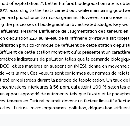
riod of exploitation. A better Furfural biodegradation rate is ob
% according to the tests carried out, while maintaining good ae
rogen and phosphorus to microorganisms. However, an increase in
cting the processes of biodegradation by activated sludge. Key wor
, effluents. Résumé L’influence de l’augmentation des teneurs en F
tion d’épuration Z27 au niveau de la raffinerie d’Arzew a fait l’obje
ctérisation physico-chimique de l’effluent de cette station d’épura
’effluent de cette station montrent qu’ils présentent un caractè
amètres indicateurs de pollution telles que la demande biologi
(DCO) et les matières en suspension (MES), donne en moyenn
ie vers la mer. Ces valeurs sont conformes aux normes de rejets
t été enregistrées durant la période de l’exploitation. Un taux de
ncentrations inferieures à 56 ppm, qui atteint 100 % selon les e
un apport approprié de nutriments tels que l’azote et le phospho
s teneurs en Furfural pourrait devenir un facteur limitatif affec
clés : Furfural, micro-organismes, pollution, dégradation, effluent