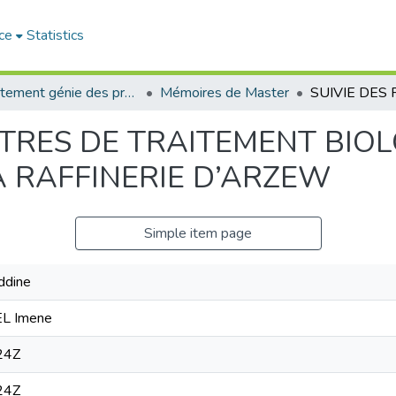
ce
Statistics
Département génie des procédés
Mémoires de Master
ETRES DE TRAITEMENT BIO
A RAFFINERIE D’ARZEW
Simple item page
ddine
L Imene
24Z
24Z