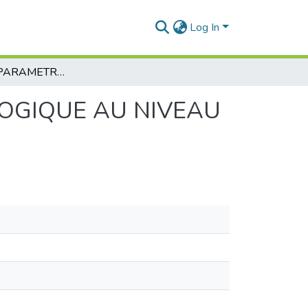
Log In
SUIVIE DES PARAMETRES DE TRAITEMENT BIOLOGIQUE AU NIVEAU DE LA ZONE27 DE LA RAFFINERIE D’ARZEW
LOGIQUE AU NIVEAU