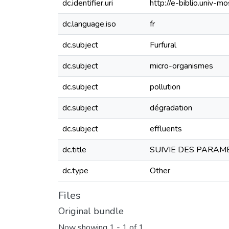
dc.identifier.uri
http://e-biblio.univ
dc.language.iso
fr
dc.subject
Furfural
dc.subject
micro-organismes
dc.subject
pollution
dc.subject
dégradation
dc.subject
effluents
dc.title
SUIVIE DES PARAM
dc.type
Other
Files
Original bundle
Now showing
1 - 1 of 1