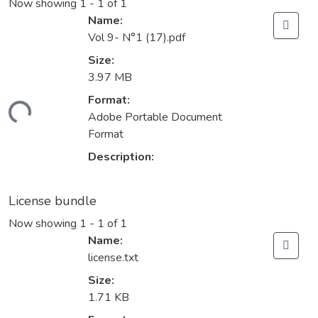
Now showing
1 - 1 of 1
Name:
Vol 9- N°1 (17).pdf
Size:
3.97 MB
Format:
oading...
Adobe Portable Document
Format
Description:
License bundle
Now showing
1 - 1 of 1
Name:
license.txt
Size:
1.71 KB