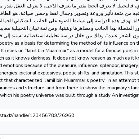
 فالتخييل لا يعرف الحجا بقدر ما يعرف الدّجى، لا يعرف العقل بقدر 
ه من متعة تأثير وروعة وتصوير وجمال لفظ وحسن صياغة، هو الطاقات
اكاة. تهدف هذه الدراسة إلى تسليط الضوء على الجانب التشكيلي الجما
متصلة بهذا الجانب ومظاهرها وبنيتها، ومن ثمة تبيان التخييلية معايير
يها الكون الشعر عنده"، وذلك من خلال دراسة تحليلية استقصائية تستند إلى 
etry as a basis for determining the method of its influence on t
It relies on “Jamil bin Muammar” as a model for a famous poet in v
 as it knows darkness. It does not know reason as much as it 
 emotions because of the pleasure, influence, splendor, imagery,
 energies, pictorial explosives, poetic shifts, and simulation. This 
ct that characterized “Jamil bin Muammar’s poetry” in an attempt 
rances and structure, and from there to show the imaginary standa
 which his poetry universe was built, through a study An investiga
-mosta.dz/handle/123456789/26968