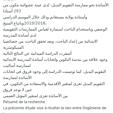
الأساتذة نحو ممارسة التقويم البديل، لدى عينة عشوائية تتكون من
293 أستاذا
وأستاذة بولاية مستغانم وذلك خلال الموسم الدراسي
،2019/2018وباتباع المنيج
الوصفي وباستخدام الباحث استمارة لقياس الممارسات التقويمية
لدى أساتذة المدرسة
الابتدائية من إعداد الباحث، وبعد تحقق الباحث من خصائصيا
السيكومترية.
أسفرت الدراسة الميدانية عن النتائج التالية:
وجود علاقة بين ىندسة التكوين واتجاىات أساتذة المدرسة الابتدائية
لممارسة أساليب
التقويم البديل، كما توصمت الدراسة إلى وجود فروق في اتجاىات
الأساتذة لممارسة
التقويم البديل تعزى لمتغير الأقدمية والاستفادة من التكوين، في
حين لا توجد فروق
بين الأساتذة تعزى لمتغير المؤىل العممي
Résumé de la recherche :
La présente étude vise à révéler le lien entre l'ingénierie de