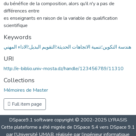
du bénéfice de la composition, alors qu'il n'y a pas de
différences entre
es enseignants en raison de la variable de qualification
scientifique
Keywords
هندسة التكوين؛تنمية الاتجاهات الحديثة؛التقويم البديل؛الاداء المهني
URI
http://e-biblio.univ-mosta.dz/handle/123456789/11310
Collections
Mémoires de Master
Full item page
DSpace9.1 software copyright © 2002-2025 LYRASIS
Cette plateforme a été migrée de DSpace 5.4 vers DSpace 9.1
par l’Université UMAB, réalisée par l’ingénieur informatique