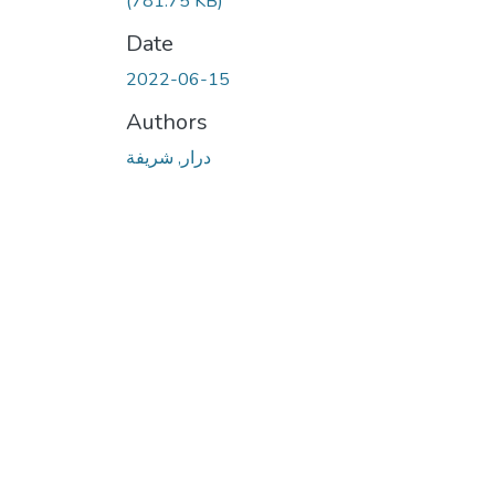
(781.75 KB)
Date
2022-06-15
Authors
درار, شريفة