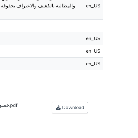
والمطالبة بالكشف والاعتراف بحقوقه 
en_US
en_US
en_US
en_US
خصوصية-الدعوى-الإدارية-أمام-القضاء-الإداري.pdf
Download