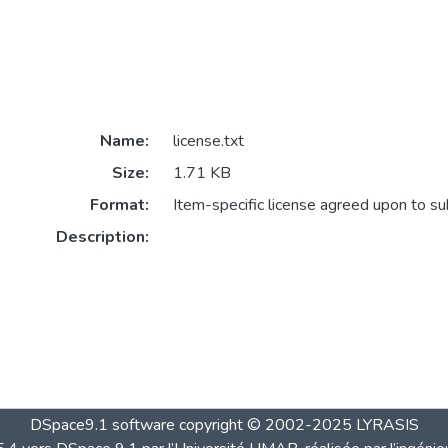
Name:
license.txt
Size:
1.71 KB
Format:
Item-specific license agreed upon to s
Description:
DSpace9.1 software copyright © 2002-2025 LYRASIS