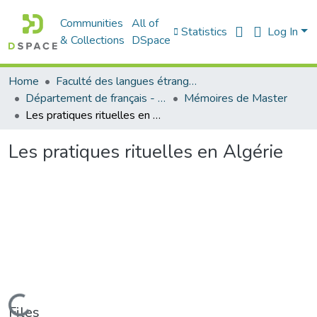
Communities
All of
Statistics
Log In
& Collections
DSpace
Home
Faculté des langues étrangères
Département de français - قسم اللغة الفرنسية
Mémoires de Master
Les pratiques rituelles en Algérie
Les pratiques rituelles en Algérie
Loading...
Files