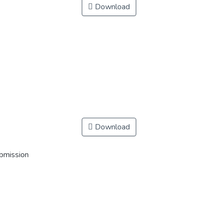
Download
Download
ubmission