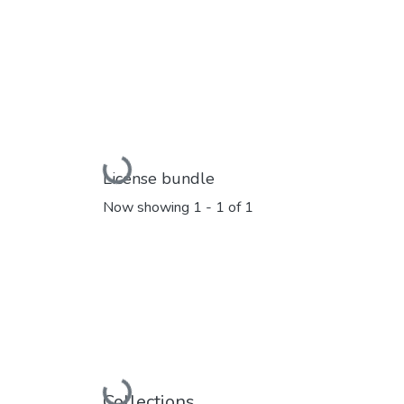
Loading...
License bundle
Now showing
1 - 1 of 1
Loading...
Collections