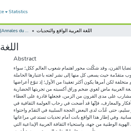
ce
Statistics
اللغة العربية الواقع والتحديات
حوليات التراث (Annales du patrimoine)
اللغة
Abstract
قضايا القرن، وقد شكّلت محور اهتمام شعوب العالم ككل؛ سواء
ب متقدّمة حيث يسعى كل منها إلى نشر لغته باعتبارها الحاملة
 متخلفة لكن أمرها يكون أكثر تعقيدا من الأول؛ إذ تنوّع أعراضها
لغة العربية ماض لغوي ضخم وراق أكسبته من تجربتها الحضارية
لمشارب على مدى القرون من الزمن، فجعلها قادرة على العطاء
فكار والمعارف، فإنّها قد أضحت في رحاب العولمة الثقافية في
ليم، حتى عُدَّت لدى البعض الحجة السلبية في التقدّم واحتواء
سانية. وفي إطار هذا الواقع باتت أمام تحديات تستدعي مراعاتها
هوية الوطنية من جهة، واستحياء الثقافة العربية الإبداعية التي