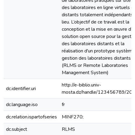
de laboratoires pratiques sur site à
des laboratoires en ligne virtuels o
distants totalement indépendants 
lieu. L’objectif de ce travail est la
conception et la mise en œuvre d’
solution open source pour la gesti
des laboratoires distants et la
réalisation d'un prototype système
gestion des laboratoires distants
(RLMS or Remote Laboratories
Management System)
http://e-biblio.univ-
dc.identifier.uri
mosta.dz/handle/123456789/20
dc.language.iso
fr
dc.relation.ispartofseries
MINF270;
dc.subject
RLMS