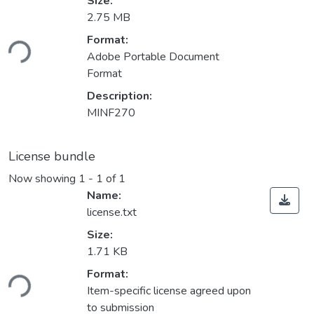
Size:
2.75 MB
ding...
Format:
Adobe Portable Document
Format
Description:
MINF270
License bundle
Now showing
1 - 1 of 1
Name:
license.txt
Size:
1.71 KB
ding...
Format:
Item-specific license agreed upon
to submission