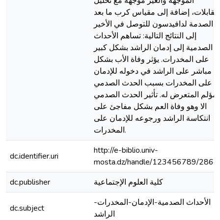
الموجهة والغير موجهة مع تحليل
لمقابلات، إضافة إلى مقياس كرب ما بعد
الصدمة لدافيدسون للتوصل في الأخير
إلى النتائج التالية: تساهم الأحداث
الصدمية إلى إدمان الراشد بشكل كبير
على المخدرات. يؤثر وفاة الأب بشكل
مباشر على الراشد في دخوله للإدمان
على المخدرات بسبب الحدث الصدمي
لمؤلم المتعرض له. تأثير الحدث الصدمي
الا وهو وفاة العم بشكل مفاجئ على
انتكاسة الراشد ورجوعه للإدمان على
المخدرات.
http://e-biblio.univ-
dc.identifier.uri
mosta.dz/handle/123456789/2864
كلية العلوم الإجتماعية
dc.publisher
الأحداث الصدمية-الإدمان-المخدرات-
dc.subject
الراشد