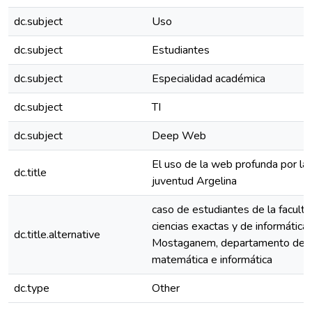
dc.subject
Uso
dc.subject
Estudiantes
dc.subject
Especialidad académica
dc.subject
TI
dc.subject
Deep Web
El uso de la web profunda por la
dc.title
juventud Argelina
caso de estudiantes de la facult
ciencias exactas y de informática
dc.title.alternative
Mostaganem, departamento de
matemática e informática
dc.type
Other