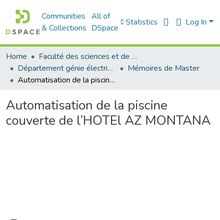
Communities
All of
Statistics
Log In
& Collections
DSpace
Home
Faculté des sciences et de la technologie
Département génie électrique
Mémoires de Master
Automatisation de la piscine couverte de l’HOTEl AZ MONTANA
Automatisation de la piscine
couverte de l’HOTEl AZ MONTANA
ading...