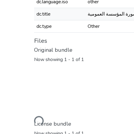
dc.language.iso
other
رة المؤسسة العمومية
dc.title
dc.type
Other
Files
Original bundle
Now showing
1 - 1 of 1
Loading...
License bundle
Now showing
1 - 1 of 1