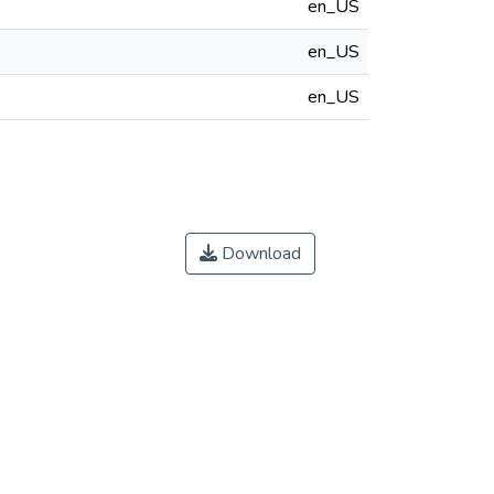
en_US
en_US
en_US
Download