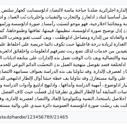
اإلدارة اجلزائرية صلدىا حباجة ماسة لالتصاؿ ادلؤسسايت كجهاز سلتص ي
أساسيا لتبادؿ ادلعارؼ والتجارب والتقنيات واخلربات بُت العماؿ و اد
ومجاىَتىا اخلارجية، فهو موجو لتسيَت رأمساؿ صورة ادلؤسسة.ورلموع ا
دؼ إذل توضيح صورة ادلؤسسة، تنظيمها، قيمتها، ثقافتها وطموحاهتا، كم
 والعادلة من إلدارة ومصاحل ادلوظفُت ، ويف كسب ثقتو ويعترب اال
الغدارة لزيادة درجة فاعليتها حىت تكوف دائما حريصة على احلفاظ عل
ستفيدين من خدمات لذلك تضع ربت تصرفهم ادلعلومات واحلقائق ادلعربة 
ة واالتصالية ويف ذات الوقت تعمل ىذه اإلدارات على متابعة اذباىات الر
دلختلفة قصد تقوصل منهجية العمل ىدؼ التحسُت الدائم النوعي للخدمة
التصاؿ لعصرف اإلدارة. وقد تناولنا يف ىذه الدراسة بعنواف مسامهة االت
ي والية مستغازل وقد تناولنا يف خطة حبثنا أوال اإلطار ادلنهجي لل
يار ادلوضوع ، أمهية الدراسة وأىدافها ، وادلنهج ادلتبع وأدوات الدراسة
اسات السابقة أما اإلطار النظري تطرقنا إذل فصلُت حيث كاف الفصل 
لاصل باستخداـ التقنية وتكنولوجيا اإلعالـ واالتصاؿ لعصرنة اإلدارة، وقد
يت يف ربسُت صورة ادلؤسسة العمومية دائرة سيدي علي والية مستغاز
-mosta.dz/handle/123456789/21465