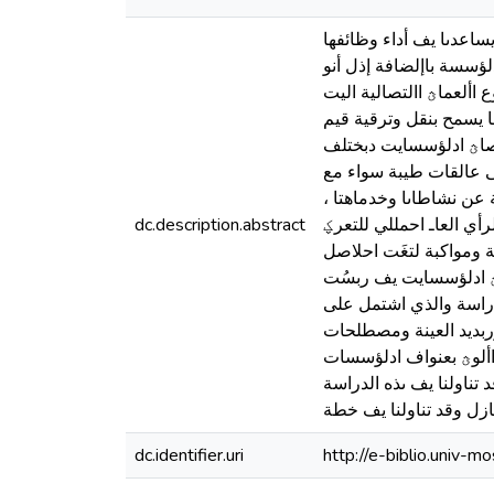
ساعدىا يف أداء وظائفها
لؤسسة باإلضافة إذل أنو
ألعماؿ االتصالية اليت
ا يسمح بنقل وترقية قيم
تصاؿ ادلؤسسايت دبختلف
ى عالقات طيبة سواء مع
عن نشاطاىا وخدماهتا ،
أي العاـ احمللي للتعرؼ
dc.description.abstract
 ومواكبة لتغَت احلاصل
صاؿ ادلؤسسايت يف ربسُت
دراسة والذي اشتمل على
 وربديد العينة ومصطلحات
األوؿ بعنواف ادلؤسسات
 تناولنا يف ىذه الدراسة
ل وقد تناولنا يف خطة
dc.identifier.uri
http://e-biblio.univ