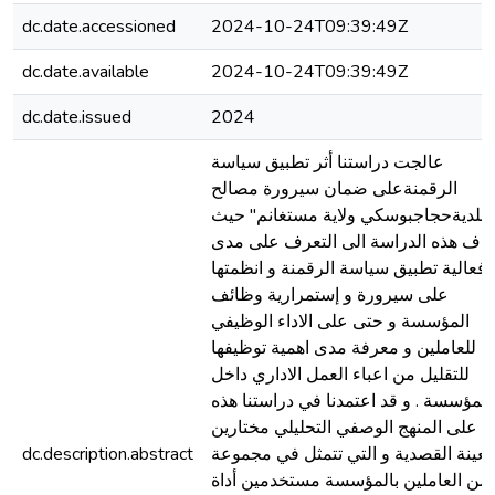
dc.date.accessioned
2024-10-24T09:39:49Z
dc.date.available
2024-10-24T09:39:49Z
dc.date.issued
2024
عالجت دراستنا أثر تطبيق سياسة
الرقمنةعلى ضمان سيرورة مصالح
"بلديةحجاجبوسكي ولاية مستغانم" حيث
هدف هذه الدراسة الى التعرف على مدى
فعالية تطبيق سياسة الرقمنة و انظمتها
على سيرورة و إستمرارية وظائف
المؤسسة و حتى على الاداء الوظيفي
للعاملين و معرفة مدى اهمية توظيفها
للتقليل من اعباء العمل الاداري داخل
المؤسسة . و قد اعتمدنا في دراستنا هذه
على المنهج الوصفي التحليلي مختارين
لعينة القصدية و التي تتمثل في مجموعة
dc.description.abstract
من العاملين بالمؤسسة مستخدمين أداة