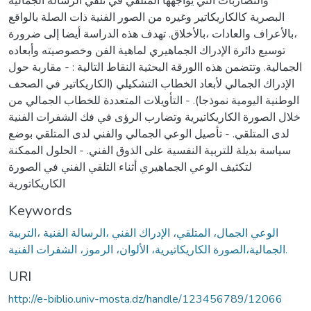
والتضاربات التي يواجهها المتلقي في تلقي الرسالة الجمالية
البصرية كالكاريكاتير وغيره من الصور الفنية ذات الصلة بالواقع
،بالأعراف والعادات ،بالأخلاق. تهدف هذه الدراسة أيضا إلى ضرورة
توسيع دائرة الإدراك الجماهيري لماهية الفن وخصوصيته وأبعاده
الجمالية. وتتضمن هذه االورقة البحثية النقاط التالية : - مقاربة حول
الإدراك الجمالي لأبعاد الخطاب التشكيلي (الكاريكاتير في الصحف
الوطنية اليومية نموذجا). - التأويلات المتعددة للخطاب الجمالي من
خلال الصورة الكاريكاتيرية وتضارب الرؤى في فك الشفرات الفنية
لدى المتلقي. - تأصيل الوعي الجمالي والفني لدى المتلقي بوضع
سياسة بديلة للتربية النفسية على الذوق الفني. - الحلول الممكنة
لتكثيف الوعي الجماهيري أثناء التلقي الفني في الصورة
الكاريكاتورية
Keywords
الوعي الجمال، المتلقي، الإدراك الفني ،الرسالة الفنية ،التربية
الجمالية،الصورة الكاريكاتيرية، الألوان، الرموز، الشفرات الفنية.
URI
http://e-biblio.univ-mosta.dz/handle/123456789/12066