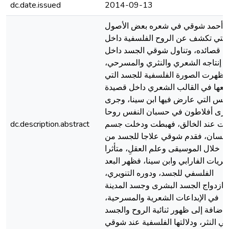
dc.date.issued
2014-09-13
 أحمد شوقي في شعره بعض الأصول
التي تكشف عن الروح الفلسفية داخل
قصائده، وتناول شوقي الجسد داخل
إنتاجه الشعري والنثري والمسرحي،
فظهرت الصورة الفلسفية للجسد التي
عها في القالب الشعري داخل قصيدة
نفس التي عارض فيها ابن سينا، وجرى
رى أفلاطون في حسبان النفس روحا
نت عند الخالق، فهبطت ودخلت جسم
dc.description.abstract
لإنسان، فقدم شوقي علاجا للجسد من
خلال الموسيقى وعلم العقلِ، متأثرا
ظريات الفارابي وابن سينا، فظهر البعد
الفلسفي للجسد، ودوره التنويري،
وازدواج الجسد البشرى وجسد المدينة
في الإبداعات الشعرية والمسرحية،
الإضافة إلى ظهور ثنائية الروح والجسد