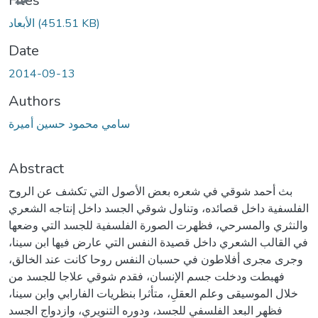
Files
(451.51 KB)
الأبعاد
Date
2014-09-13
Authors
سامي محمود حسين أميرة
Abstract
بث أحمد شوقي في شعره بعض الأصول التي تكشف عن الروح
الفلسفية داخل قصائده، وتناول شوقي الجسد داخل إنتاجه الشعري
والنثري والمسرحي، فظهرت الصورة الفلسفية للجسد التي وضعها
في القالب الشعري داخل قصيدة النفس التي عارض فيها ابن سينا،
وجرى مجرى أفلاطون في حسبان النفس روحا كانت عند الخالق،
فهبطت ودخلت جسم الإنسان، فقدم شوقي علاجا للجسد من
خلال الموسيقى وعلم العقلِ، متأثرا بنظريات الفارابي وابن سينا،
فظهر البعد الفلسفي للجسد، ودوره التنويري، وازدواج الجسد