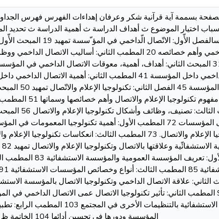
ى الصفحة بسممة آية قرآنية شكر وعرفان إهداءات الفهرس فهرس الجدا
باب اختيار الموضوع ث أهداف الدراسة ث أهمية الدراسة ث تحديد المف
أدوات جمع البيانات ر الّد ارسات السابقة سالفصل ا
فعالية الاتصال الداخمي في المؤسسة 31 المبحث الثاني: أهداف، أهمية، معوقات الاتصال الداخمي 
الثالث: معوقات الاتصال الدا
الإعلام والاتصال 51 المطمب الأول: 
الاتصال والإعلام الحديثة 54
إيجابيات، سمبيات وآثار استخدام تكنولوجيا الإعلام والاتصال. 73 المطمب الثالث: انعكاس
79ال
العمومية الاستشفائية 83 المطمب الأول:
المطمب الثالث: علاقة المؤسسة الاستشفائية بالتنظيمات ا
المؤسسة ودورها في تحسين أدائها 104 الخاتمة ظ قائمة المصادر والمراجع