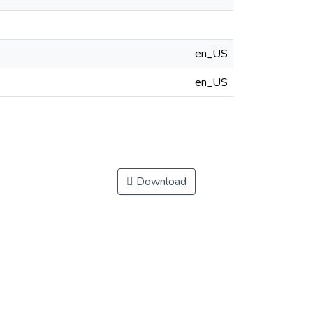
en_US
en_US
Download