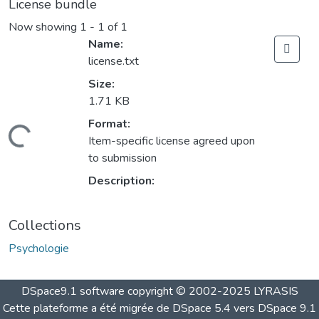
License bundle
Now showing
1 - 1 of 1
Name:
license.txt
Size:
1.71 KB
Format:
Loading...
Item-specific license agreed upon
to submission
Description:
Collections
Psychologie
DSpace9.1 software copyright © 2002-2025 LYRASIS
Cette plateforme a été migrée de DSpace 5.4 vers DSpace 9.1