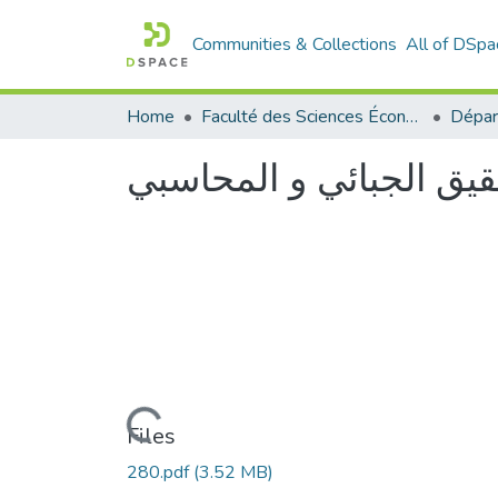
Communities & Collections
All of DSpa
Home
Faculté des Sciences Économiques Commerciales et des Sciences de Gestion
قيق الجبائي و المحاسبي
Loading...
Files
280.pdf
(3.52 MB)