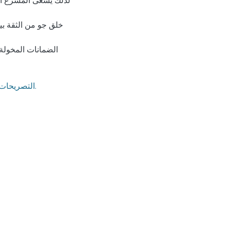
لذلك يسعى المشرع الجب
خلق جو من الثقة بين
الضمانات المخولة
التصريحات الجبائية -التحقيقات الجبائية- النظام الجبائي- الخزينة العمومية.