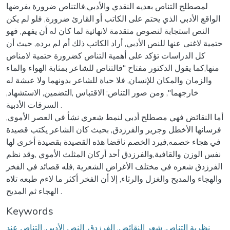
لمصطلح التناص بعديه النقدي والأدبي,فالتناص ضرورة يفرضها
الواقع الأدبي الذي يحتم على الكاتب أو القارئ ضرورة, فلو لم يكن
النص استجابة لنصوص متقدمة لانهائية لما كان له أن يفهم, فهو
حتمية لاغنى عنها للنص الأدبي, أراد الكاتب ذلك أم لم يرده, حيث أن
كل الدراسات تؤكد على أهمية التناص كضرورة حتمية لامناص
منها,كما يقول الدكتور مفتاح "فالتناص للشاعر بمثابة الهواء والماء
والزمان والمكان للإنسان, فلا حياة للشاعر بدونهما ولا عيشة له
خارجهما", ومن صور التناص: الاقتباس ,التضمين, الاستشهاد,
السرقات الأدبية .
أما النقائض فهي مصطلح أدبي لنمط شعري نشأ في العصر الأموي,
فرسانها الأخطل وجرير والفرزدق, بحيث كان الشاعر يكتب قصيدة
في هجاء خصمه,فيرد الخصم ناقضا هذه القصيدة بقصيدة أخرى لها
نفس الوزن والقافية,والفرزدق أحد أركان المثلث الأموي ,وقد نظم
الفرزدق شعره في مختلف الأغراض الشعرية ,فله قصائد في الفخر
والهجاء والمديح والغزل والرثاء, إلا أن الفخر أكثر ما لاءم طبعه تلاه
الهجاء ثم المديح .
Keywords
نظرية التناص, شعر النقائض, الفرزدق, النص الأدبي, التناص عند