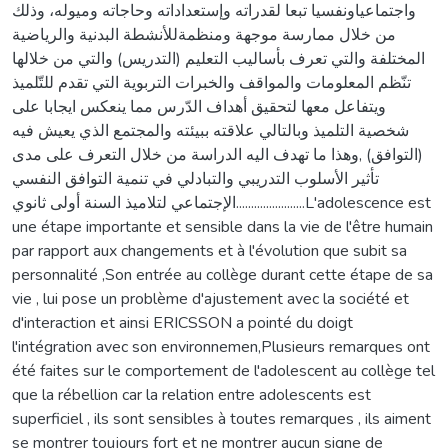
واجتماعياونفسيا تبعا لقدراته وإستعداداته وحاجاته وميوله، وذلك
من خلال ممارسة موجهة ومنظمةللأنشطة البدنية والرياضية
المختلفة والتي تعرف بأساليب التعليم (التدريس) والتي من خلالها
تنّظم المعلومات والمواقف والخبرات التربوية التي تقدم للتّلميذ
ويتفاعل معها لتحقيق أهداف الدّرس مما ينعكس ايجابا على
شخصية التلميذ وبالتالي علاقته ببيئته والمجتمع الذي يعيش فيه
(التوافق) ,وهذا ما تهدف اليه الدراسة من خلال التعرف على مدى
تأثير الأسلوب التدريبي والتبادلي في تنمية التوافق النفسي
الإجتماعي لتلاميذ السنة أولى ثانوي.......................L'adolescence est
une étape importante et sensible dans la vie de l'être humain
par rapport aux changements et à l'évolution que subit sa
personnalité ,Son entrée au collège durant cette étape de sa
vie , lui pose un problème d'ajustement avec la société et
d'interaction et ainsi ERICSSON a pointé du doigt
l'intégration avec son environnemen,Plusieurs remarques ont
été faites sur le comportement de l'adolescent au collège tel
que la rébellion car la relation entre adolescents est
superficiel , ils sont sensibles à toutes remarques , ils aiment
se montrer toujours fort et ne montrer aucun signe de