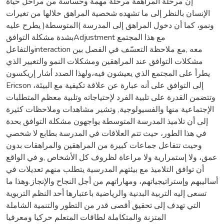
إن مرحلة المراهقة مرحلة مهمة وحساسة من مراحل حياة
الإنسان بالنظر إلى ما تشهده شخصية المراهق خلالها من تغيرات
ونمو، كما أن دخول المراهق إلى المدرسة )المتوسطة( يطرح عليه
بشدة مشكلة التوافقAdjustment مع هذا المجتمع
والتفاعلinteraction معه ,مع ملاحظة التعسّف في الفصل بين
مشكلات التوافق عند المراهقين ومشكلات النمو والتغيير الذي
يطرأ على المجتمع الذي يعيشون فيه،ولهذا الصدد أشار إريكسون
Ericson إلى التوافق على أنه عبارة عن علاقة تكيفية مع البيئة،
وتتضمن القدرة على تلبية الفرد لإحتياجاته وتلبية معظم المتطلبات
الإجتماعية منها والفسيولوجية, وتشير مشاهدات وملاحظات كثيرة
إلى أن تلاميذ المدرسة المتوسطة يواجهون مشكلة التوافق بحدة
في هذا الطور، حيث تتم العلاقات في المدرسة بطابع لا شخصي
وحيث تتفاعل جماعات كبيرة من المراهقين والمراهقات بدون
عمق، ولا إستمرارية ولا مراعاة لظروف كل الأشخاص ,و في الواقع
أن توافق التلاميذ مع بيئتهم المدرسية يتطلب منهم تعديلات في
أساليبهم وإستراتيجياتهم، ومهاراتهم من أجل النجاح والإنجاز.وهذا ما
تسعى إليه التربية البدنية والرياضية باعتبارها أحد النظم التربوية
التي تهدف إلى تحقيق أقصى قدر من التطور والتنمية الشاملة
المتزنة والمتكاملة لطاقات المتعلم حركيا ومعرفيا