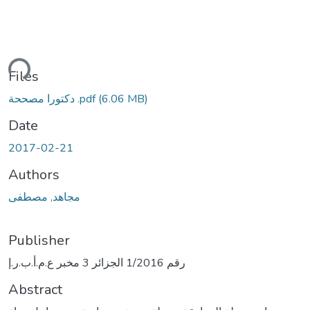
ading...
Files
دكتورا مصححة .pdf
(6.06 MB)
Date
2017-02-21
Authors
مجاهد, مصطفى
Publisher
رقم 1/2016 الجزائر 3 مخبر ع.م.أ.ب.ر.إ
Abstract