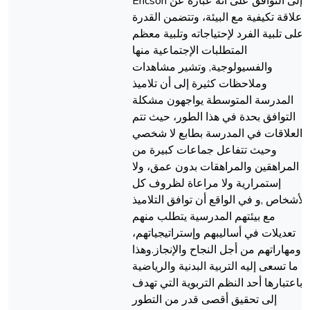
Ericson إلى التوافق على أنه عبارة عن
علاقة تكيفية مع البيئة، وتتضمن القدرة
على تلبية الفرد لإحتياجاته وتلبية معظم
المتطلبات الإجتماعية منها
والفسيولوجية, وتشير مشاهدات
وملاحظات كثيرة إلى أن تلاميذ
المدرسة المتوسطة يواجهون مشكلة
التوافق بحدة في هذا الطور، حيث تتم
العلاقات في المدرسة بطابع لا شخصي
وحيث تتفاعل جماعات كبيرة من
المراهقين والمراهقات بدون عمق، ولا
إستمرارية ولا مراعاة لظروف كل
الأشخاص ,و في الواقع أن توافق التلاميذ
مع بيئتهم المدرسية يتطلب منهم
تعديلات في أساليبهم وإستراتيجياتهم،
ومهاراتهم من أجل النجاح والإنجاز.وهذا
ما تسعى إليه التربية البدنية والرياضية
باعتبارها أحد النظم التربوية التي تهدف
إلى تحقيق أقصى قدر من التطور