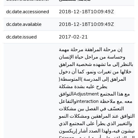
dc.date.accessioned
2018-12-18T10:09:49Z
dc.date.available
2018-12-18T10:09:49Z
dc.date.issued
2017-02-21
إن مرحلة المراهقة مرحلة مهمة
وحساسة من مراحل حياة الإنسان
بالنظر إلى ما تشهده شخصية المراهق
خلالها من تغيرات ونمو، كما أن دخول
المراهق إلى المدرسة )المتوسطة(
يطرح عليه بشدة مشكلة
التوافقAdjustment مع هذا المجتمع
والتفاعلinteraction معه ,مع ملاحظة
التعسّف في الفصل بين مشكلات
التوافق عند المراهقين ومشكلات النمو
والتغيير الذي يطرأ على المجتمع الذي
يعيشون فيه،ولهذا الصدد أشار إريكسون