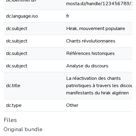
dc.identifier.uri
mosta.dz/handle/123456789/1
dc.language.iso
fr
dc.subject
Hirak, mouvement populaire
dc.subject
Chants révolutionnaires
dc.subject
Références historiques
dc.subject
Analyse du discours
La réactivation des chants
dc.title
patriotiques à travers les discour
manifestants du hirak algérien
dc.type
Other
Files
Original bundle