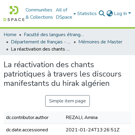
Communities
All of
Statistics
Log In
& Collections
DSpace
Home
Faculté des langues étrangères
Département de français - قسم اللغة الفرنسية
Mémoires de Master
La réactivation des chants patriotiques à travers les discours manifestants du hirak algérien
La réactivation des chants
patriotiques à travers les discours
manifestants du hirak algérien
Simple item page
dc.contributor.author
REZALI, Amina
dc.date.accessioned
2021-01-24T13:26:51Z