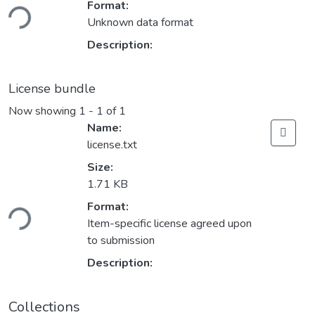
ding...
Format:
Unknown data format
Description:
License bundle
Now showing
1 - 1 of 1
Name:
license.txt
Size:
1.71 KB
ding...
Format:
Item-specific license agreed upon
to submission
Description:
Collections