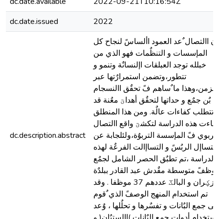
dc.date.available
2022-09-21T10:16:54Z
dc.date.issued
2022
ن االتصال ٌعد العمود األساسً لنجاح كل
المإسسات و التنظٌمات فهو الذي من
خبلله توجد العبلقات اإلنسانٌة وتنمو و
تتطور،وتضمن استمرارٌتها عبر
الزمن،وهذا ما ٌساهم فً تحقٌق االنسجام
بٌن جمٌع و حداتها لتحقٌق أهداؾ معٌنة قد
تتطلب كفاءات عالٌة. ومن هذا المنطلق
جاءت هذه الدراسة لتكشؾ واقع االتصال
dc.description.abstract
لتربوي فً المإسسة التربوٌة،ولئلجابة عن
التساإل الربٌسً و التساإالت الفرعٌة لهذه
الدراسة ،تم تطبٌق الحصر الشامل لجمٌع
وظفً متوسطة مقٌدش عبد القادر ببلدٌة
مزؼران و البالػ عددهم 37 موظفا . وقد
تم استخدام المنهج الوصفً الذي ٌقوم
لى جمع البٌانات و تفسٌرها و تحلٌلها ، وٌعد
استخدام أدوات جمع البٌانات )االستبٌان( و