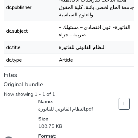
مجلة الباحث للدراسات الأكاديمية-
dc.publisher
جامعة الحاج لخضر، باتنة، كلية الحقوق
والعلوم السياسية
الفاتورة- عون اقتصادي – مستهلك –
dc.subject
ضريبة – جزاء.
dc.title
النظام القانوني للفاتورة
dc.type
Article
Files
Original bundle
Now showing
1 - 1 of 1
Name:
النظام القانوني للفاتورة.pdf
Size:
188.75 KB
Loading...
Format: