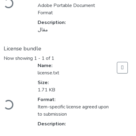
Adobe Portable Document
Format
Description:
مقال
License bundle
Now showing
1 - 1 of 1
Name:
license.txt
Size:
1.71 KB
Loading...
Format:
Item-specific license agreed upon
to submission
Description: