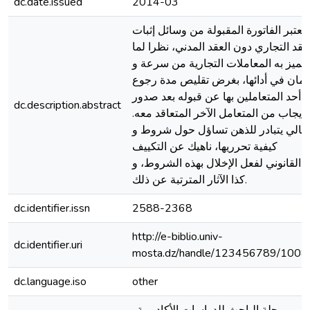
dc.date.issued
2014-03
تعتبر الفاتورة المقبولة من وسائل إثبات
عقد التجاري دون العقد المدني، نظرا لما
تتميز به المعاملات التجارية من سرعة و
ئتمان في أدائها، بغرض تقليص مدة رجوع
أحد المتعاملين بها عن قبوله بعد صدور
dc.description.abstract
الإيجاب من المتعامل الآخر المتعاقد معه
التالي يتبادر للذهن تساؤل حول شروط و
كيفية تحرريها، ناهيك عن التكييف
القانوني لفعل الإخلال بهذه الشروط، و
كذا الآثار المترتبة عن ذلك.
dc.identifier.issn
2588-2368
http://e-biblio.univ-
dc.identifier.uri
mosta.dz/handle/123456789/1008
dc.language.iso
other