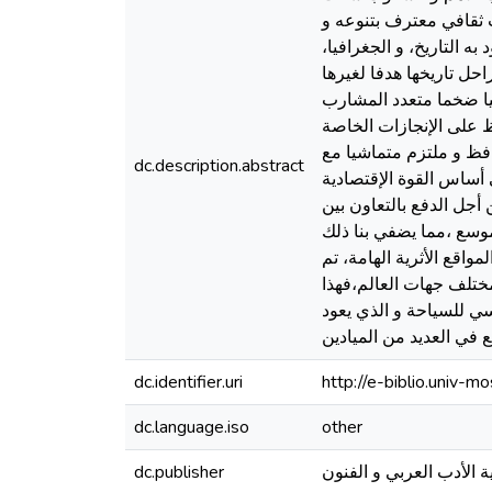
ث ثقافي معترف بتنوعه و
 التاريخ، و الجغرافيا،
احل تاريخها هدفا لغيرها
فيا ضخما متعدد المشارب
ظ على الإنجازات الخاصة
افظ و ملتزم متماشيا مع
dc.description.abstract
 أساس القوة الإقتصادية
أجل الدفع بالتعاون بين
وسع ،مما يضفي بنا ذلك
واقع الأثرية الهامة، تم
ختلف جهات العالم،فهذا
سي للسياحة و الذي يعود
dc.identifier.uri
http://e-biblio.univ
dc.language.iso
other
ة الأدب العربي و الفنون
dc.publisher