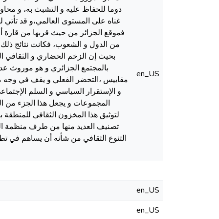
دوما للحفاظ عليه و التشبث به، و محاول
غناه على المستوى العالمي،و قد تأتي له
فموقع الجزائر من حيث قربها من قارة أورو
من الدول و الشعوب، فكانت نتائج ذلك ،
بحيث إن الزخم الحضاري و الثقافي الم
بالمجتمع الجزائري و هو موروث عدي
en_US
مقاييس ،التحضر الفعلي و يقف في وجه ما ي
و الإستقرار السياسي و السلم الإجتماع
المجموعات و يجعل هذا الجزء من ال
لتوثيق هذا المخزون الثقافي للمنطقة بإع
تصنيف العديد منها من طرف منظمة الي
التنوع الثقافي من شأنه أن يساهم في تطو
en_US
en_US