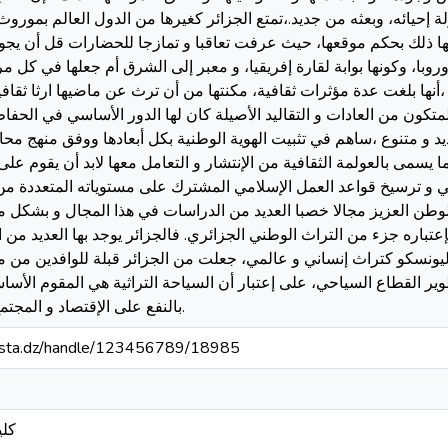
ة إحيائه، وبعثه من جديد.،تمتع الجزائر كغيرها من الدول العالم بمورو
ا ذلك بحكم موقعها، حيث عرفت تعاقبا و تمازجا للحضارات قل أن يجود به
با، وكونها بوابة لقارة إفريقيا، و معبر إلى الشرق أم جعلها في كل مر
أنها بلغت عدة مؤثرات ثقافية، مكنتها من أن ترث عن ماضيها ارثا ثقا
تكون من العادات و التقاليد الأصيلة كان لها الدور الأساسي في الحفا
د و متنوع ،ساهم في تثبيت الهوية الوطنية بكل أبعادها ووفق منهج مح
سمى بالعولمة الثقافية من الإنتشار و التعامل معها لابد أن يقوم على
ي و ترسيخ قواعد العمل الإسلامي المشترك على مستوياته المتعددة من 
وطن العزيز مجالا خصبا العديد من الدراسات في هذا المجال و بشكل م
تباره جزء من التراث الوطني الجزائري. فالجزائر يوجد بها العديد من الم
ونسكو كتراث إنساني و عالمي، جعلت من الجزائر قبلة للوافدين من م
ير القطاع السياحي، على إعتبار أن السياحة التراثية هي المقوم الأسا
بالنفع على الإقتصاد و المجتمع في العديد من الميادين.
-mosta.dz/handle/123456789/18985
كلي