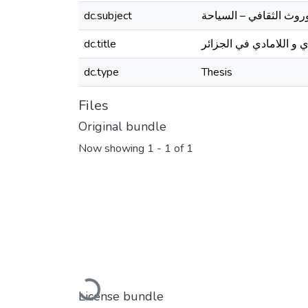
dc.subject
ي و اللامادي في الجزائر
dc.title
dc.type
Thesis
Files
Original bundle
Now showing
1 - 1 of 1
Loading...
License bundle