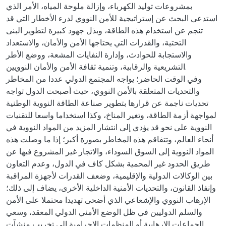
بمشروعات توليد الكهرباء، وإزالة ملوحة المياه، الأمر الذي
استدعى البحث عن إستراتيجية للأمن النووي لدرء الأخطار التي قد
تنجم عن استخدام هذه الطاقة، وبذل جهود كبيرة لتطوير البنى
التحتية، والقدرات التي يحتاجها الأمن والأمان، والاستعداد
والاستجابة للحوادث، وإدارة النفايات المشعة، ووضع الأطر
التشريعية والرقابية، وتنمية ثقافة الأمن والأمان النوويين.
وفي الوقت الحاضر؛ يواجه المجتمع الدولي عددا من المخاطر
والتحديات المتعلقة بالأمن النووي، حيث أصبحت الدول تواجه
تحديات ناجمة عن قرارها بتطوير صناعة الطاقة النووية الوطنية
لمواجهة أزمة الطاقة، وتغير المناخ، وكذا استخداما واسعا للتقنيات
النووية على نحو قد يؤدي إلى انتشار المزيد من المواد النووية في
أنحاء العالم، وتتفاقم هذه المخاطر بصورة أكبر؛ إذا ما وصلت هذه
المواد النووية إلى السوق السوداء، والاتجار غير المشروع فيها عن
طريق الحدود غير المحمية بشكل كاف في الدول، وعدم التعاون
بين الوكالات الدولية والإقليمية، وضعف القدرات لأجهزة المراقبة
وإنفاذ القانون، والتحديات الأمنية الداخلية الأخرى، يضاف إلى ذلك؛
الإرهاب النووي والإشعاعي الذي أضحى تهديدا محتملا على الأمن
والسلم الدوليين في ظل الوضع الأمني الدولي المعقد، وسعي
الجماعات الإرهابية أو المنظمات الإجرامية إلى تخريب منشآت