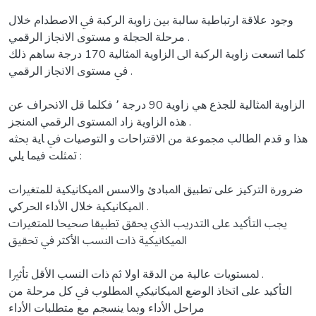
وﺟﻮد ﻋﻼﻗﺔ ارﺗﺒﺎﻃﻴﺔ ﺳﺎﻟﺒﺔ ﺑﲔ زاوﻳﺔ اﻟﺮﻛﺒﺔ ﰲ اﻻﺻﻄﺪام ﺧﻼل
ﻣﺮﺣﻠﺔ اﳊﺠﻠﺔ و ﻣﺴﺘﻮى اﻻﳒﺎز اﻟﺮﻗﻤﻲ .
ﻛﻠﻤﺎ اﺗﺴﻌﺖ زاوﻳﺔ اﻟﺮﻛﺒﺔ اﱃ اﻟﺰاوﻳﺔ اﳌﺜﺎﻟﻴﺔ 170 درﺟﺔ ﺳﺎﻫﻢ ذﻟﻚ
ﰲ ﻣﺴﺘﻮى اﻻﳒﺎز اﻟﺮﻗﻤﻲ .
اﻟﺰاوﻳﺔ اﳌﺜﺎﻟﻴﺔ ﻟﻠﺠﺬع ﻫﻲ زاوﻳﺔ 90 درﺟﺔ ٬ ﻓﻜﻠﻤﺎ ﻗﻞ اﻻﳓﺮاف ﻋﻦ
ﻫﺬﻩ اﻟﺰاوﻳﺔ زاد اﳌﺴﺘﻮى اﻟﺮﻗﻤﻲ اﳌﻨﺠﺰ .
ﻫﺬا و ﻗﺪم اﻟﻄﺎﻟﺐ ﳎﻤﻮﻋﺔ ﻣﻦ اﻻﻗﱰاﺣﺎت و اﻟﺘﻮﺻﻴﺎت ﰲ ﺎﻳﺔ ﲝﺜﻪ
ﲤﺜﻠﺖ ﻓﻴﻤﺎ ﻳﻠﻲ :
ﺿﺮورة اﻟﱰﻛﻴﺰ ﻋﻠﻰ ﺗﻄﺒﻴﻖ اﳌﺒﺎدئ واﻻﺳﺲ اﳌﻴﻜﺎﻧﻴﻜﻴﺔ ﻟﻠﻤﺘﻐﲑات
اﳌﻴﻜﺎﻧﻴﻜﻴﺔ ﺧﻼل اﻷداء اﳊﺮﻛﻲ .
ﳚﺐ اﻟﺘﺄﻛﻴﺪ ﻋﻠﻰ اﻟﺘﺪرﻳﺐ اﻟﺬي ﳛﻘﻖ ﺗﻄﺒﻴﻘﺎ ﺻﺤﻴﺤﺎ ﻟﻠﻤﺘﻐﲑات
اﳌﻴﻜﺎﻧﻴﻜﻴﺔ ذات اﻟﻨﺴﺐ اﻷﻛﺜﺮ ﰲ ﲢﻘﻴﻖ
ﳌﺴﺘﻮﻳﺎت ﻋﺎﻟﻴﺔ ﻣﻦ اﻟﺪﻗﺔ اوﻻ ﰒ ذات اﻟﻨﺴﺐ اﻷﻗﻞ ﺗﺄﺛﲑا .
اﻟﺘﺄﻛﻴﺪ ﻋﻠﻰ اﲣﺎذ اﻟﻮﺿﻊ اﳌﻴﻜﺎﻧﻴﻜﻲ اﳌﻄﻠﻮب ﰲ ﻛﻞ ﻣﺮﺣﻠﺔ ﻣﻦ
ﻣﺮاﺣﻞ اﻷداء وﲟﺎ ﻳﻨﺴﺠﻢ ﻣﻊ ﻣﺘﻄﻠﺒﺎت اﻷداء