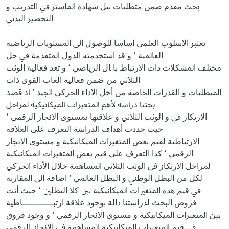
ﲝﺚ ﻣﻘﺪم ﺿﻤﻦ ﻣﺘﻄﻠﺒﺎت ﻧﻴﻞ ﺷﻬﺎدة اﳌﺎﺳﱰ ﰲ اﻟﺘﺪرﻳﺐ و
اﻟﺘﺤﻀﲑ اﻟﺒﺪﱐ
ﻳﻌﺘﱪ اﻻﺳﻠﻮب اﻟﻌﻠﻤﻲ اﺳﺎﺳﺎ ﻟﻠﻮﺻﻮل اﱃ اﳌﺴﺘﻮﻳﺎت اﻟﺮﻳﺎﺿﻴﺔ
اﻟﻌﺎﳌﻴﺔ ٬ و ﻗﺪ اﺳﺘﺨﺪﻣﺘﻪ اﻟﺪول اﳌﺘﻘﺪﻣﺔ ﰲ ﺣﻞ
ﳐﺘﻠﻒ اﳌﺸﻜﻼت ذات اﻻرﺗﺒﺎط ﺑﺎ ﺎل اﻟﺮﻳﺎﺿﻲ ٬ و ﺗﻌﺪ ﻓﻌﺎﻟﻴﺔ اﻟﻮﺛﺐ
اﻟﺜﻼﺛﻲ ﻣﻦ ﺿﻤﻦ ﻓﻌﺎﻟﻴﺔ اﻟﻌﺎب اﻟﻘﻮى ذات
اﳌﺘﻄﻠﺒﺎت و اﻟﻘﺪرات اﳋﺎﺻﺔ ﻣﻦ أﺟﻞ اﻻداء اﳊﺮﻛﻲ اﳉﻴﺪ ٬ اذ ﻗﺼﺪ
ﲝﺜﻨﺎ دراﺳﺔ ﻷﻫﻢ اﳌﺘﻐﲑات اﳌﻴﻜﺎﻧﻴﻜﻴﺔ ﳌﺮاﺣﻞ
اﻻرﺗﻜﺎز ﰲ و اﻟﻮﺛﺐ اﻟﺜﻼﺛﻲ و ﻋﻼﻗﺘﻬﺎ ﲟﺴﺘﻮى اﻻﳒﺎز اﻟﺮﻗﻤﻲ ٬
ﺣﻴﺚ ﺣﺪدت أﻫﺪاف اﻟﺪراﺳﺔ اﻟﺘﻌﺮف ﻋﻠﻰ اﻟﻌﻼﻗﺔ
اﻻرﺗﺒﺎﻃﻴﺔ ﻟﻘﻴﻢ ﺑﻌﺾ اﳌﺘﻐﲑات اﳌﻴﻜﺎﻧﻴﻜﻴﺔ و ﻣﺴﺘﻮى اﻻﳒﺎز
اﻟﺮﻗﻤﻲ ٬ ﻛﺬا اﻟﺘﻌﺮف ﻋﻠﻰ ﻗﻴﻢ ﺑﻌﺾ اﳌﺘﻐﲑات اﳌﻴﻜﺎﻧﻴﻜﻴﺔ
ﳌﺮاﺣﻞ اﻻرﺗﻜﺎز ﰲ اﻟﻮﺛﺐ اﻟﺜﻼﺛﻲ اﳌﺴﺎﳘﺔ ﺧﻼل اﻷداء اﳊﺮﻛﻲ
ﻟﻜﻞ ﻣﻦ اﻟﺒﻄﻞ اﻟﻮﻃﲏ و اﻟﺒﻄﻞ اﻟﻌﺎﳌﻲ ٬ اﺿﺎﻓﺔ اﱃ اﳌﻘﺎرﻧﺔ
ﰲ ﻗﻴﻢ ﻫﺬﻩ اﳌﺘﻐﲑات اﳌﻴﻜﺎﻧﻴﻜﻴﺔ ﺑﲔ ﻛﻼ اﻟﺒﻄﻠﲔ ٬ ﺣﻴﺚ أﺗﺖ
ﻓﺮوض اﻟﺒﺤﺚ ﻟﺪراﺳﺘﻨﺎ داﻟﺔ ﺑﻮﺟﻮد ﻋﻼﻗﺔ ارﺗﺒــــــــــــﺎﻃﻴﺔ
ﺑﲔ اﳌﺘﻐﲑات اﳌﻴﻜﺎﻧﻴﻜﻴﺔ و ﻣﺴﺘﻮى اﻻﳒﺎز اﻟﺮﻗﻤﻲ ٬ و وﺟﻮد ﻓﺮوق
ﰲ ﻗﻴﻢ اﳌﺘﻐﲑات اﳌﻴﻜﺎﻧﻴﻜﻴﺔ اﳌﺴﺎﳘﺔ ﰲ اﻻﳒﺎز اﻟﺮﻗﻤﻲ