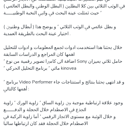
ﰲ اﻟﻮﺛﺐ اﻟﺜﻼﺛﻲ ﺑﲔ ﻛﻼ اﻟﺒﻄﻠﲔ ( اﻟﺒﻄﻞ اﻟﻮﻃﲏ واﻟﺒﻄﻞ اﻟﻌﺎﳌﻲ )
٬ ﺣﻴﺚ ﲤﺜﻠﺖ ﻋﻴﻨﺔ اﻟﺒﺤﺚ ﰲ واﺛﱯ اﻟﻨﺨﺒﺔ اﻟﻮﻃﻨﻴـــــﺔ
( أﺑﻄﺎل وﻃﻨﻴﲔ ) و ﺑﻄﻞ ﻋﺎﳌﻲ ﰲ اﻟﻮﺛﺐ اﻟﺜﻼﺛﻲ ٬ و ﻳﻮﺿﺢ ﻫﺬا
اﺧﺘﻴﺎر ﻋﻴﻨﺔ اﻟﺒﺤﺚ ﺑﺎﻟﻄﺮﻳﻘﺔ اﻟﻌﻤﺪﻳﺔ .
ﺧﻼل ﲝﺜﻨﺎ ﻫﺬا اﺳﺘﺨﺪﻣﺖ ادوات ﳉﻤﻊ اﳌﻌﻠﻮﻣﺎت و ادوات ﻟﻠﺘﺤﻠﻴﻞ
اﳘﻬﺎ ﻛﺎن اﳌﺮاﺟﻊ و اﻟﺪراﺳﺎت اﻟﺴﺎﺑﻘﺔ
اﺿﺎﻓﺔ اﱃ ﻛﺎﻣﲑا ﺗﺼﻮﻳﺮ رﻗﻤﻴﺔ ﻣﻦ ﻧﻮع ٬ Sony ﺣﺎﻣﻞ ﺛﻼﺛﻲ ﲟﻴﺰان
ﻣﺎﺋﻲ ٬ ﺑﺮﻧﺎﻣﺞ اﻟﺘﺤﻠﻴﻞ اﳊﺮﻛﻲ ٬ kinovea
ﺑﺮﻧﺎﻣﺞ ٬ Video Performer و ﻗﺪ اﻧﺘﻬﻰ ﲝﺜﻨﺎ ﺑﻨﺘﺎﺋﺞ و اﺳﺘﻨﺘﺎﺟﺎت ﺟﺎء
أﳘﻬﺎ ﻛﺎﻟﺘﺎﱄ :
وﺟﻮد ﻋﻼﻗﺔ ارﺗﺒﺎﻃﻴﺔ ﻣﻮﺟﺒﺔ ﺑﲔ زاوﻳﺔ اﻟﺴﺎق ٬ زاوﻳﺔ اﻟﻮرك ٬ زاوﻳﺔ
اﳉﺬع ﰲ اﻻﺻﻄﺪام ﺧﻼل اﳊﺠﻠﺔ و اﻟﺪﻓــــــﻊ
و ﺧﻼل اﻟﻮﺛﺒﺔ ﻣﻊ ﻣﺴﺘﻮى اﻻﳒﺎز اﻟﺮﻗﻤﻲ ٬ أﻣﺎ زاوﻳﺔ اﻟﺮﻛﺒﺔ ﰲ
اﻻﺻﻄﺪام ﺧﻼل اﳊﺠﻠﺔ ﻓﻘﺪ ﻛﺎن ارﺗﺒﺎﻃﻬﺎ ﺳﺎﻟﺒﺎ