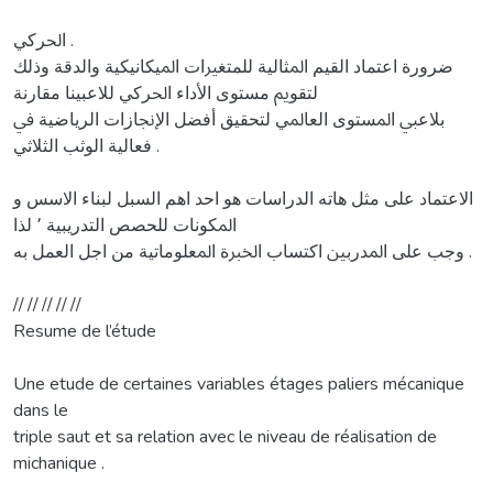
اﳊﺮﻛﻲ .
ﺿﺮورة اﻋﺘﻤﺎد اﻟﻘﻴﻢ اﳌﺜﺎﻟﻴﺔ ﻟﻠﻤﺘﻐﲑات اﳌﻴﻜﺎﻧﻴﻜﻴﺔ واﻟﺪﻗﺔ وذﻟﻚ
ﻟﺘﻘﻮﱘ ﻣﺴﺘﻮى اﻷداء اﳊﺮﻛﻲ ﻟﻼﻋﺒﻴﻨﺎ ﻣﻘﺎرﻧﺔ
ﺑﻼﻋﱯ اﳌﺴﺘﻮى اﻟﻌﺎﳌﻲ ﻟﺘﺤﻘﻴﻖ أﻓﻀﻞ اﻹﳒﺎزات اﻟﺮﻳﺎﺿﻴﺔ ﰲ
ﻓﻌﺎﻟﻴﺔ اﻟﻮﺛﺐ اﻟﺜﻼﺛﻲ .
اﻻﻋﺘﻤﺎد ﻋﻠﻰ ﻣﺜﻞ ﻫﺎﺗﻪ اﻟﺪراﺳﺎت ﻫﻮ اﺣﺪ اﻫﻢ اﻟﺴﺒﻞ ﻟﺒﻨﺎء اﻻﺳﺲ و
اﳌﻜﻮﻧﺎت ﻟﻠﺤﺼﺺ اﻟﺘﺪرﻳﺒﻴﺔ ٬ ﻟﺬا
وﺟﺐ ﻋﻠﻰ اﳌﺪرﺑﲔ اﻛﺘﺴﺎب اﳋﱪة اﳌﻌﻠﻮﻣﺎﺗﻴﺔ ﻣﻦ اﺟﻞ اﻟﻌﻤﻞ ﺑﻪ .
// // // // //
Resume de l’étude
Une etude de certaines variables étages paliers mécanique
dans le
triple saut et sa relation avec le niveau de réalisation de
michanique .