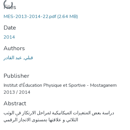
Loading...
Files
MES-2013-2014-22.pdf
(2.64 MB)
Date
2014
Authors
قبلي, عبد القادر
Publisher
Institut d'Éducation Physique et Sportive - Mostaganem
2013 / 2014
Abstract
دراﺳﺔ ﺑﻌﺾ اﳌﺘﻐﲑات اﳌﻴﻜﺎﻧﻴﻜﻴﺔ ﳌﺮاﺣﻞ اﻻرﺗﻜﺎز ﰲ اﻟﻮﺛﺐ
اﻟﺜﻼﺛﻲ و ﻋﻼﻗﺘﻬﺎ ﲟﺴﺘﻮى اﻻﳒﺎز اﻟﺮﻗﻤﻲ