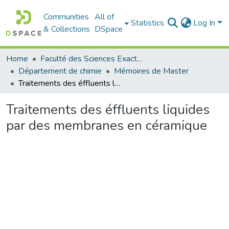
Communities
All of
Statistics
Log In
& Collections
DSpace
Home
Faculté des Sciences Exactes et de l'Informatique
Département de chimie
Mémoires de Master
Traitements des é­ffluents liquides par des membranes en céramique
Traitements des é­ffluents liquides
par des membranes en céramique