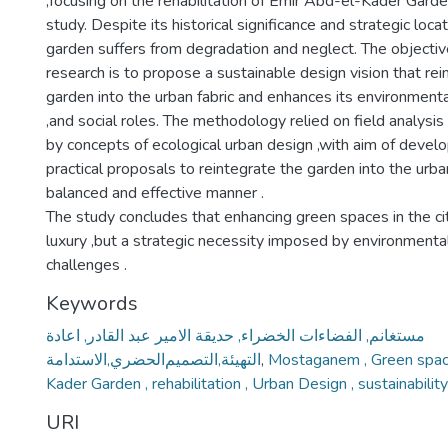
,focusing on the rehabilitation of Emir Abd-el-Kader Garde
study. Despite its historical significance and strategic locat
garden suffers from degradation and neglect. The objective
research is to propose a sustainable design vision that re
garden into the urban fabric and enhances its environmenta
,and social roles. The methodology relied on field analysi
by concepts of ecological urban design ,with aim of devel
practical proposals to reintegrate the garden into the urba
balanced and effective manner .
The study concludes that enhancing green spaces in the cit
luxury ,but a strategic necessity imposed by environmenta
challenges .
Keywords
مستغانم‌, الفضاءات‌ الخضراء‌, حديقة‌ الامير‌ عبد‌ القادر‌, اعادة‌
التهيئة,التصميم‌الحضري‌,الاستدامة
,
Mostaganem , Green spac
Kader Garden , rehabilitation , Urban Design , sustainability
URI