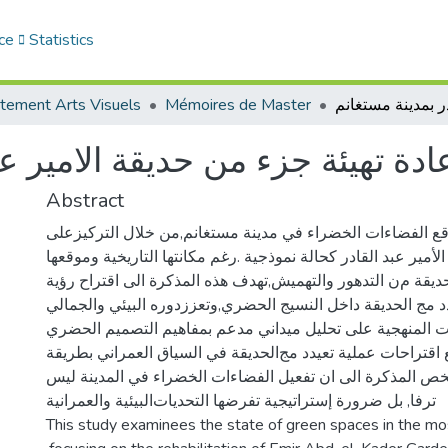
ce
Statistics
tement Arts Visuels
Mémoires de Master
ادة تهيئة جزء من حديقة الامير عب
Abstract
قع‌ الفضاءات‌ الخضراء‌ في ‌مدينة ‌مستغانم‌,من‌ خلال ‌التركيز‌على
الأمير‌ عبد‌ القادر‌ كحالة‌ نموذجية‌ .رغم‌ مكانتها‌ التاريخية‌ وموقعها‌‌
ديقة‌ م‌ن‌ التدهور‌ والتهميش,تهدف‌ هذه‌ المذكرة‌ الى‌ اقتراح‌ رؤية‌
 مج ‌الحديقة ‌داخل‌ النسيج ‌الحضري,وتعزز‌دوره ‌البيئي ‌والجمالي‌
ت‌ المنهجية‌ على‌ تحليل‌ ميداني‌ مدعم‌ بمفاهيم‌ التصميم‌ الحضري‌
 اقتراحات‌ عملية ‌تعيد‌د مج‌الحديقة ‌في‌ السياق‌ العمراني‌ بطريقة
‌ص‌ المذكرة‌ الى‌ ان‌ تفعيل‌ الفضاءات‌ الخضراء‌ في‌ المدينة‌ ليس‌
ترفا‌, بل‌ ضرورة‌ إستراتيجية‌ تفرضها ‌التحديات‌البيئية‌ والعمرانية
This study examinees the state of green spaces in the 