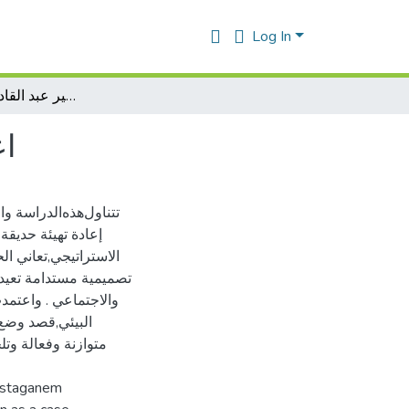
Log In
اعادة تهيئة جزء من حديقة الامير عبد القادر بمدينة مستغانم
اع
تتناول‌هذه‌الدراسة‌ وا
إعادة‌ تهيئة‌ حديقة‌ 
الاستراتيجي,تعاني‌ الح
تصميمية ‌مستدامة‌ تعيد‌د
والاجتماعي‌ ‌. واعتمد
البيئي‌,قصد‌ وضع‌
متوازنة‌ وفعالة وتلخ
mostaganem