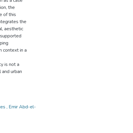
n as a case
ion, the
 of this
integrates the
l, aesthetic
s supported
oping
n context in a
y is not a
l and urban
es , Emir Abd-el-