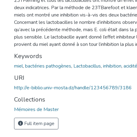
23TFleming et tous les lactobacilles ont montré un effet in
deux indicatrices. Par la méthode de 23TBarefoot et kla
miels ont montré une inhibition vis-à-vis des deux bactéries
Concernant les lactobacilles le nombre d’inhibitions observ
qu’avec la précédente méthode, mais E. coli était dans la p
plus sensible. Le lactobacille ayant donné l’effet inhibiteur
provient du miel ayant donné à son tour l’inhibition la plus
Keywords
miel
,
bactéries pathogènes
,
Lactobacillus
,
inhibition
,
acidit
URI
http://e-biblio.univ-mosta.dz/handle/123456789/3186
Collections
Mémoires de Master
Full item page