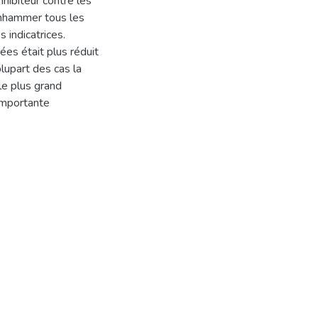
hibiteur contre les
enhammer tous les
 indicatrices.
ées était plus réduit
lupart des cas la
 le plus grand
 importante
é