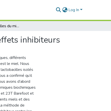
Log In
Miels et lactobacilles du miel : Caractéristiques et effets inhibiteurs
ffets inhibiteurs
ues, différents
 est le miel. Nous
lactobacilles isolés
nous a confirmé qu’il
 nous avons d’abord
himiques biochimiques
 et 23T Barefoot et
rents miels et des
r la méthode de