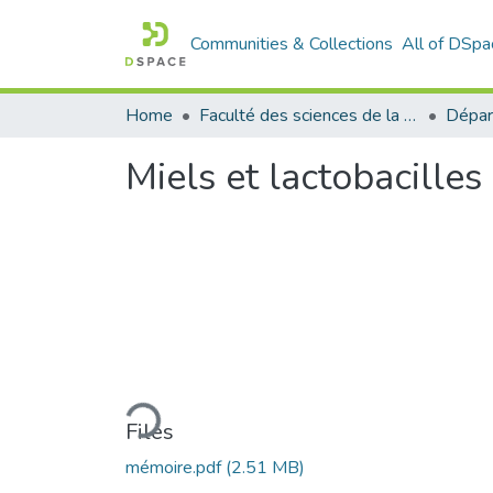
Communities & Collections
All of DSpa
Home
Faculté des sciences de la nature et de la vie
Dépar
Miels et lactobacilles 
Loading...
Files
mémoire.pdf
(2.51 MB)