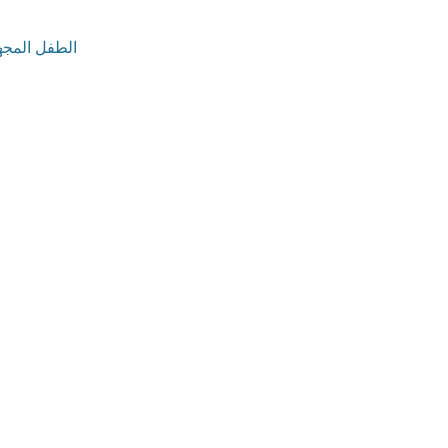
/الطفل المجهول . 2 /محضر التخلي 3 /الأسرة البديلة 