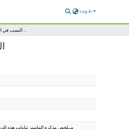
Log In
الرعایة البدیلة للطفل مجهول النسب في التشریع الجزائري
ال
مــلخص مذكرة الماستر تناولت هذه الدرا