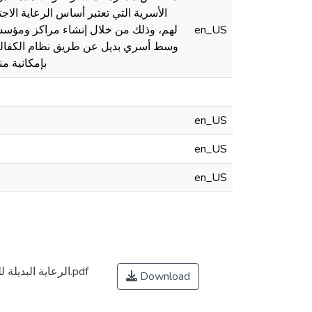
الأسرية التي تعتبر أساس الرعاية الاج
en_US
لهم، وذلك من خلال إنشاء مراكز ومؤسس
وسط أسري بديل عن طريق نظام الكفالة ا
بإمكانية م
en_US
en_US
en_US
الرعایة البدیلة للطفل مجهول النسب في التشریع الجزائري.pdf
Download