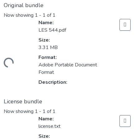
Original bundle
Now showing
1 - 1 of 1
Name:
LES 544.pdf
Size:
3.31 MB
ding...
Format:
Adobe Portable Document
Format
Description:
License bundle
Now showing
1 - 1 of 1
Name:
license.txt
Size: