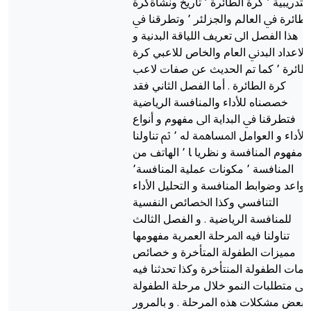
اﻟﺘﺪرﻳﺒﻴﺔ ٬ ﻛﺮة اﻟﻄﺎﺋﺮة ٬ ﺗﺎرﻳﺦ وﻧﺸﺄةﻛﺮة
اﻟﻄﺎﺋﺮة ﰲ العالم والجزلئر ٬ وﺗﻄﺮﻗﻨﺎ ﰲ
ﻫﺬا اﻟﻔﺼﻞ اﱃ ﺗﻌﺮﻳﻒ اﻟﻠﻴﺎﻗﺔ اﻟﺒﺪﻧﻴﺔ و
اﻻﻋﺪاد اﻟﺒﺪﱐ اﻟﻌﺎم والخاص للاعبي ﻛﺮة
اﻟﻄﺎﺋﺮة ٬ ﻛﻤﺎ تم الحديث ﻋﻦ ﺻﻔﺎت ﻻﻋﺐ
ﻛﺮة اﻟﻄﺎﺋﺮة . أﻣﺎ اﻟﻔﺼﻞ الثاني ﻓﻘﺪ
ﺧﺼﺼﻨﺎﻩ ﻟﻸداء والمنافسة اﻟﺮﻳﺎﺿﻴﺔ
ﻓﺘﻄﺮﻗﻨﺎ ﰲ اﻟﺒﺪاﻳﺔ اﱃ ﻣﻔﻬﻮم و أﻧﻮاع
اﻷداء و اﻟﻌﻮاﻣﻞ اﳌﺴﺎﳘﺔ ﻟﻪ ٬ ﰒ ﺗﻨﺎوﻟﻨﺎ
ﻣﻔﻬﻮم المنافسة و ﻧﻈﺮﻳﺎ ﺎ ٬ الهاتف من
المنافسة ٬ ﻣﻜﻮﻧﺎت ﻋﻤﻠﻴﺔ المنافسة٬
ﻗﻮاﻋﺪ وﺿﻮاﺑﻂ المنافسة و اﻟﺘﺤﻠﻴﻞ اﻷداء
اﻟﺘﻨﺎﻓﺴﻲ وﻛﺬا اﳋﺼﺎﺋﺺ اﻟﻨﻔﺴﻴﺔ
ﻟﻠﻤﻨﺎﻓﺴﺔ اﻟﺮﻳﺎﺿﻴﺔ . و اﻟﻔﺼﻞ اﻟﺜﺎﻟﺚ
ﺗﻨﺎوﻟﻨﺎ ﻓﻴﻪ اﳌﺮﺣﻠﺔ اﻟﻌﻤﺮﻳﺔ ﻣﻔﻬﻮﻣﻬﺎ
مميزات اﻟﻄﻔﻮﻟﺔ المتأخرة و ﺧﺼﺎﺋﺺ
مات اﻟﻄﻔﻮﻟﺔ المنتأخرة وﻛﺬا تحدثنا ﻓﻴﻪ
اﱃ ﻣﺘﻄﻠﺒﺎت اﻟﻨﻤﻮ ﺧﻼل ﻣﺮﺣﻠﺔ اﻟﻄﻔﻮﻟﺔ
 ﺑﻌﺾ ﻣﺸﻜﻼت ﻫﺬﻩ المرحلة . و بالمرور