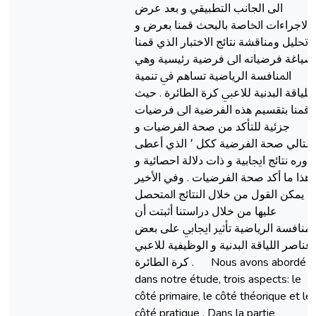
الى الجانب اﻟﺘﻄﺒﻴﻘﻲ و ﺑﻌﺪ ﻋﺮض
اﻻﺟﺮاءات اﳋﺎﺻﺔ ﺑﺎﻟﺒﺤﺚ ﻗﻤﻨﺎ ﺑﻌﺮض و
ﲢﻠﻴﻞ وﻣﻨﺎﻗﺸﺔ ﻧﺘﺎﺋﺞ اﻻﺧﺘﺒﺎر اﻟﺬي ﻗﻤﻨﺎ
ﺼﻴﺎﻏﺔ ﻓﺮﺿﻴﺎﺗﻪ اﱃ ﻓﺮﺿﻴﺔ رﺋﻴﺴﻴﺔ وﻫﻲ
اﳌﻨﺎﻓﺴﺔ اﻟﺮﻳﺎﺿﻴﺔ ﺗﺴﺎﻫﻢ ﰲ ﺗﻨﻤﻴﺔ
اﻟﻠﻴﺎﻗﺔ اﻟﺒﺪﻧﻴﺔ ﻟﻼﻋﱯ ﻛﺮة اﻟﻄﺎﺋﺮة . ﺣﻴﺚ
ﻗﻤﻨﺎ ﺑﺘﻘﺴﻴﻢ ﻫﺬﻩ اﻟﻔﺮﺿﻴﺔ اﱃ ﻓﺮﺿﻴﺎت
ﺟﺰﺋﻴﺔ ﻟﻠﺘﺄﻛﺪ ﻣﻦ ﺻﺤﺔ اﻟﻔﺮﺿﻴﺎت و
بالتالي ﺻﺤﺔ اﻟﻔﺮﺿﻴﺔ ﻛﻜﻞ ٬ اﻟﺬي أﻋﻄﻰ
ﺑﺪورﻩ ﻧﺘﺎﺋﺞ اﳚﺎﺑﻴﺔ و ذات دﻻﻟﺔ اﺣﺼﺎﺋﻴﺔ و
ﻫﺬا ﻣﺎ أﻛﺪ ﺻﺤﺔ اﻟﻔﺮﺿﻴﺎت . وفي الأخير
يمكن اﻟﻘﻮل ﻣﻦ ﺧﻼل اﻟﻨﺘﺎﺋﺞ اﳌﺘﺤﺼﻞ
ﻋﻠﻴﻬﺎ ﻣﻦ ﺧﻼل دراﺳﺘﻨﺎ أﺛﺒﺘﺖ أن
ﻠﻤﻨﺎﻓﺴﺔ اﻟﺮﻳﺎﺿﻴﺔ ﺗﺄﺛﲑ اﳚﺎﰊ ﻋﻠﻰ ﺑﻌﺾ
ﻋﻨﺎﺻﺮ اﻟﻠﻴﺎﻗﺔ اﻟﺒﺪﻧﻴﺔ و اﻟﻮﻇﻴﻔﻴﺔ للاعبي
ﻛﺮة اﻟﻄﺎﺋﺮة . Nous avons abordé
dans notre étude, trois aspects: le
côté primaire, le côté théorique et le
côté pratique . Dans la partie