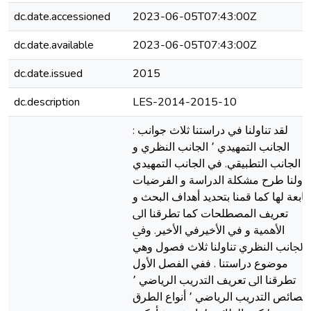
dc.date.accessioned
2023-06-05T07:43:00Z
dc.date.available
2023-06-05T07:43:00Z
dc.date.issued
2015
dc.description
LES-2014-2015-10
ﻟﻘﺪ ﺗﻨﺎوﻟﻨﺎ في دراﺳﺘﻨﺎ ﺛﻼث ﺟﻮاﻧﺐ :
الجانب اﻟﺘﻤﻬﻴﺪي ٬ الجانب اﻟﻨﻈﺮي و
الجانب اﻟﺘﻄﺒﻴﻘﻲ. في الجانب اﻟﺘﻤﻬﻴﺪي
ﻨﺎوﻟﻨﺎ ﻃﺮح ﻣﺸﻜﻠﺔ اﻟﺪراﺳﺔ و اﻟﻔﺮﺿﻴﺎت
ﻟﺘﺎﺑﻌﺔ لها ﻛﻤﺎ ﻗﻤﻨﺎ ﺑﺘﺤﺪﻳﺪ أﻫﺪاف اﻟﺒﺤﺚ و
ﺗﻌﺮﻳﻒ المصطلحات ﻛﻤﺎ ﺗﻄﺮﻗﻨﺎ اﱃ
اﻷﳘﻴﺔ و في الأخيرفي الأخير. وﰲ
اﳉﺎﻧﺐ اﻟﻨﻈﺮي ﺗﻨﺎوﻟﻨﺎ ﺛﻼث ﻓﺼﻮل وﻫﻲ
ﻣﻮﺿﻮع دراﺳﺘﻨﺎ . ﻓﻔﻲ اﻟﻔﺼﻞ اﻷول
ﺗﻄﺮﻗﻨﺎ اﱃ ﺗﻌﺮﻳﻒ اﻟﺘﺪرﻳﺐ اﻟﺮﻳﺎﺿﻲ ٬
ﺧﺼﺎﺋﺺ اﻟﺘﺪرﻳﺐ اﻟﺮﻳﺎﺿﻲ ٬ أﻧﻮاع اﻟﻄﺮق