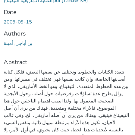
(135.89 KB)
الكتابة الأمازيغية التيفيناغ.pdf
Date
2009-09-15
Authors
بن أباجي, أمينة
Abstract
تتعدد الكتابات والخطوط وتختلف عن بعضها البعض، فلكل كتابة
أبجديتها الخاصة، وإن كانت نفسها فهي تختلف في مميزاتها. ومن
بين هذه الخطوط المتعددة، التيفيناغ، وهو الخط الأمازيغي، الذي لا
يزال يطرح عدة تساؤلات وفرضيات حول أصله، وحول الأبجدية
الصحيحة المعمول بها. ولذا انصب اهتمام الباحثين حول هذا
الموضوع، فالآراء مختلفة ومتعددة، فهناك من يرى أن أصل
التيفيناغ فينيقي، وهناك من يرى أن أصله أمازيغي، الخ. وفي غالب
الأحيان، تكون هذه الآراء مرتبطة بميول ذاتية. ونفس الشيء
بالنسبة لأبجديات هذا الخط، حيث كان يحتوي، في أول الأمر، إلا