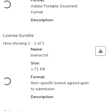
oading...
Format:
Adobe Portable Document
Format
Description:
License bundle
Now showing
1 - 1 of 1
Name:
license.txt
Size:
1.71 KB
oading...
Format:
Item-specific license agreed upon
to submission
Description: