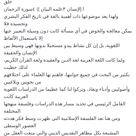
خلق
ا إلإنسان ٣علمه البيان )) ٤سورة الرحمان
ولهذا يعد موضوعها ذات أهمية بالغة في تاريخ الفكر البشري
وتجسيده فلا
يمكن معالجة والخوض في أي مسألة كانت دون وسيلة التعبير عنها
إلا باستعمال الألفاظ
اللغوية، بل إن كل نشاط يبدو مستحيلا بدونها فهي وسيط بين
الإنسان والحقيقة.
ولما كانت اللغة العربية لغة الدين والعقيدة ولغة القرآن الكريم،
لذلك حظيت
بكثير من البحث في جميع جوانبها، فاهتم بها العلماء على اختلافهم
من نحويين وبلاغيين
وأصوليين وأدباء ونقاد، وتركوا لنا كما عظيما من الدراسات اللغوية
العربية كانت
العامل الرئيسي في تحديد مسار هذه الدراسات وفلسفة منهجها
المختلفة.
ومن هنا تعد الفلسفة الإسلامية التي ظهرت وسط فكر هددته
العصور الوسطى
المشبعة بكل مظاهر التقديس الديني والتي منعت العقل من