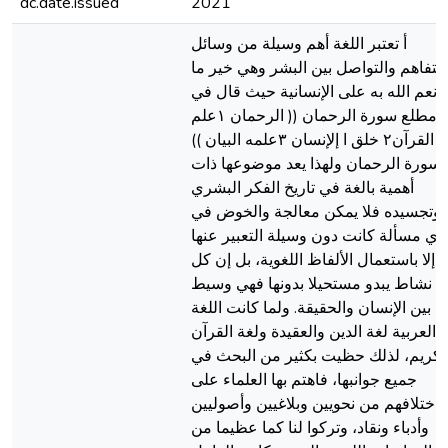
dc.date.issued
2021
أ تعتبر اللغة أهم وسيلة من وسائل
التفاهم والتواصل بين البشر وهي خير ما
أنعم الله به على الإنسانية حيث قال في
مطلع سورة الرحمان (( الرحمان ١علم
القرآن٢ خلق ا إلإنسان ٣علمه البيان ))
٤سورة الرحمان ولهذا يعد موضوعها ذات
أهمية بالغة في تاريخ الفكر البشري
وتجسيده فلا يمكن معالجة والخوض في
أي مسألة كانت دون وسيلة التعبير عنها
إلا باستعمال الألفاظ اللغوية، بل إن كل
نشاط يبدو مستحيلا بدونها فهي وسيط
بين الإنسان والحقيقة. ولما كانت اللغة
العربية لغة الدين والعقيدة ولغة القرآن
لكريم، لذلك حظيت بكثير من البحث في
جميع جوانبها، فاهتم بها العلماء على
اختلافهم من نحويين وبلاغيين وأصوليين
وأدباء ونقاد، وتركوا لنا كما عظيما من