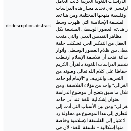
الدراسات اللغوية العربية كانت العامل
الرئيسي في تحديد مسار هذه الدراسات
وفلسفة منهجها المختلفة. ومن هنا تعد
الفلسفة الإسلامية التي ظهرت وسط
dc.description.abstract
كر هددته العصور الوسطى المشبعة بكل
مظاهر التقديس الديني والتي منعت
العقل من التفكير الحر، فشكلت حلقة
سطى بين ظلام العصور الوسطى وأنوار
لحداثة. فنجد أن فلاسفة الإسلام ارتبطت
عندهم الدراسات اللغوية بالقرآن الكريم
حفاظا على كلام الله تعالى وصونه من
التحريف والتزييف و "الإمام أبو حامد
الغزالي" واحد من هؤلاء الفلاسفة. ومن
خلال ما سبق يتضح أن موضوع الدراسة
بعنوان إشكالية اللغة عند أبي حامد
الغزالي" ومن بين الأسباب التي أدت إلى
التطرق إلى هذا الموضوع هو محاولة رد
الاعتبار إلى الفلسفة الإسلامية وخاصة
منها إشكالية – فلسفة اللغة- لأن في