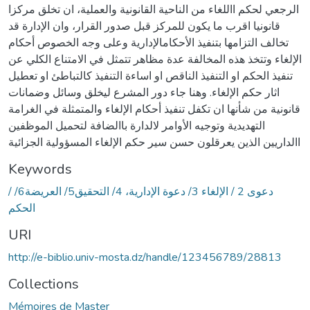
الرجعي لحكم االلغاء من الناحية القانونية والعملية، ان تخلق مركزا
قانونيا اقرب ما يكون للمركز قبل صدور القرار، وان الإدارة قد
تخالف التزامها بتنفيذ الأحكامالإدارية وعلى وجه الخصوص أحكام
الإلغاء وتتخذ هذه المخالفة عدة مظاهر تتمثل في الامتناع الكلي عن
تنفيذ الحكم او التنفيذ الناقص او اساءة التنفيذ كالتباطئ او تعطيل
اثار حكم الإلغاء. وهنا جاء دور المشرع ليخلق وسائل وضمانات
قانونية من شأنها ان تكفل تنفيذ أحكام الإلغاء والمتمثلة في الغرامة
التهديدية وتوجيه الأوامر لالدارة باالضافة لتحميل الموظفين
االداريين الذين يعرقلون حسن سير حكم الإلغاء المسؤولية الجزائية
Keywords
/ دعوى 2 / الإلغاء 3/ دعوة الإدارية، 4/ التحقيق5/ العريضة6/
الحكم
URI
http://e-biblio.univ-mosta.dz/handle/123456789/28813
Collections
Mémoires de Master