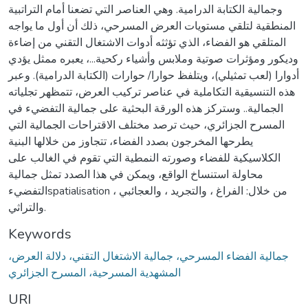
وجمالية الكتابة الدرامية. وهي العناصر التي تضعنا أمام التراتبية
المنطقية لتلقي مستويات العرض المسرحي، ذلك أن أول ما يواجه
المتلقي هو الفضاء، الذي تؤثثه أدوات الاشتغال التقني من إضاءة
وديكور ومؤثرات صوتية وملابس وأشياء ركحية...، يعبره ممثل يؤدي
أدوارا (لعب تمثيلي)، ويتلفظ حوارا/ حوارات (الكتابة الدرامية). وعبر
هذه التنسيقية التكاملية في عناصر تركيب العرض، تتمظهر تجلياته
الجمالية.. وستركز هذه الورقة البحثية على جمالية التفضيء في
المسرح الجزائري، حيث ترصد مختلف الاقتراحات الجمالية التي
يطرحها المخرجون بصدد الفضاء، تتجاوز من خلالها البنية
الكلاسيكية للفضاء وصورته النمطية التي تقوم في الغالب على
محاولة استنساخ الواقع، ويمكن في هذا الصدد تمثل جمالية
التفضيءspatialisation من خلال: الفراغ ، والتجريد ، والعجائبي ،
والتراثي.
Keywords
جمالية الفضاء المسرحي، جمالية الاشتغال التقني، دلالة العرض،
المشهدية المسرحية، المسرح الجزائري
URI