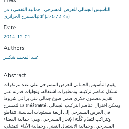
Files
التأسيس الجمالي للعرض المسرحي_ جمالية التفضيء في
(375.72 KB)
المسرح الجزائري.pdf
Date
2014-12-01
Authors
عبـد المجيـد شكيـر
Abstract
يقوم التأسيس الجمالي للعرض المسرحي على عدة مرتكزات
تشكل عناصر تركيبه، وتمظهرات اشتغاله، وتجليات قدرته على
تقديم مضمون فكري ضمن صوغ جمالي فني يراعي شروط
التمسرحLa théâtralité، ويمكن اختزال عناصر التركيب الجمالي
في العرض المسرحي إلى أربعة مستويات أساسية، تتقاطع
وتتراكب لتقدّم كُلّيَة الإنجاز المسرحي، وهي: جمالية الفضاء
المسرحي، وجمالية الاشتغال التقني، وجمالية الأداء التمثيلي،