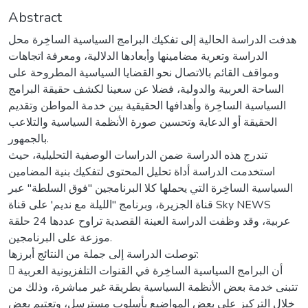
Abstract
هدفت الدراسة الحالية إلى تفكيك البرامج السياسية الساخِرة محل
الدراسة وتعرية مضامينها وأبعادها الدلالية، ومعرفة اتجاهات
ومواقف القائم بالاتصال نحو القضايا السياسية المطروحة على
الساحة العربية والدولية، فضلا عن سعينا لكشف حقيقة البرامج
السياسية الساخِرة وأهدافها الحقيقية بين خدمة المواطن وتقديم
الحقيقة أو الدعاية وتحسين صورة الأنظمة السياسية والتلاعب
بالجمهور.
تندرج هذه الدراسة ضمن الدراسات الوصفية التحليلية، حيث
استخدمت الدراسة أداة تحليل المحتوى لتفكيك بنية المضامين
السياسية الساخِرة التي يحملها كلا البرنامجين "فوق السلطة" عبر
قناة الجزيرة، وبرنامج "الليلة مع نديم' على قناة Sky NEWS
عربية، وقد وظفت الدراسة العينة القصدية تراوح عددها 24 حلقة
موزعة على البرنامجين.
توصلت الدراسة إلى جملة من النتائج أبرزها:
 أن البرامج السياسية الساخِرة في القنوات التلفزيونية العربية
تتبنى خدمة بعض الأنظمة السياسية بطريقة غير مباشرة، وذلك من
خلال التركيز على بعض المواضيع بأسلوب مسترسل، وتعتيم بعض