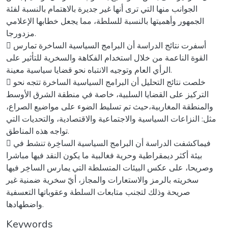
الجوانب منها التي ترى أنها غير جديرة بالاهتمام بالنسبة لفئة
الجمهور وأهميتها بالنسبة للسلطة، مما يجعل خطابها الإعلامي
مزدورجا.
 أسفرت نتائج الدراسة أن البرامج السياسية الساخرة تمارس
القوة الناعمة من خلال استخدام الفكاهة والسخرية للتأثير على
الرأي العام وتوجيه الانتباه نحو قضايا سياسية معينة.
 خلصت نتائج التحليل أن البرامج السياسية الساخرة تتجه نحو
التركيز على القضايا السلبية، خاصة في منطقة الشرق الأوسط
والمنطقة المغاربية،حيث تم تسليط الضوء على مواضيع الصراع،
مثل: النزاعات السياسية والاجتماعية والاقتصادية، والتحديات التي
تواجه هذه المناطق.
 فيماكشفت الدراسة أن البرامج السياسية الساخِرة تنشط في
بيئة أكثر ديمقراطية وحرية فغالبية ما يكون النقد فيها مباشرا
وصريحا، على عكس البيئات المتسلطة التي يمارس الساخِر فيها
سخريته بالرمز والاستعارات والمجاز، أيّ سخرية ضمنية غير
صريحة وذلك لتجنب متابعات السلطة وعقوباتها التعسفية
واضطهادها.
Keywords