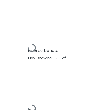
Loading...
License bundle
Now showing
1 - 1 of 1
Loading...