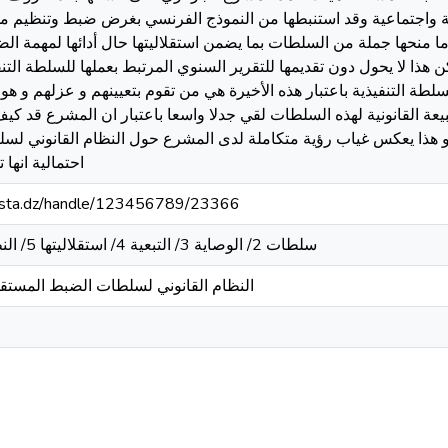
 واجتماعية وقد استنبطها من النموذج الفرنسي بغرض ضبط وتنظيم مخ
ا منحها جملة من السلطات بما يضمن استقلاليتها حال أدائها لمهمة ا
لكن هذا لا يحول دون تقديمها للتقرير السنوي المرتبط بعملها للسلطة التن
لطة التنفيذية باعتبار هذه الأخيرة هي من تقوم بتعيينهم و عزلهم و هو 
بيعة القانونية لهذه السلطات لقي جدلا واسعا باعتبار ان المشرع قد ك
هذا يعكس غياب رؤية متكاملة لدى المشرع حول النظام القانوني لسل
احتمالية انها
-mosta.dz/handle/123456789/23366
/ سلطات 2/ الوصاية 3/ التبعية 4/ استقلاليتها 5/ النظام القانوني 6/ الضبط
النظام القانوني لسلطات الضبط المستقل