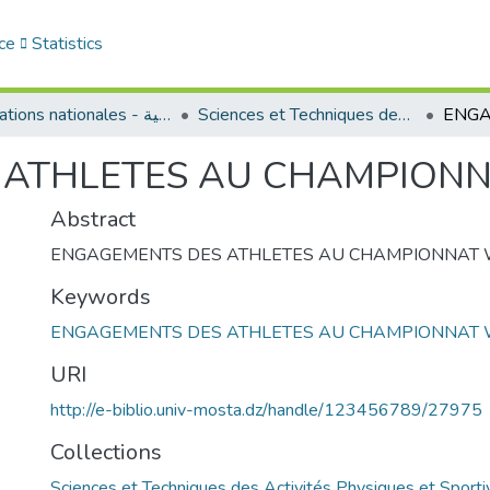
ce
Statistics
Sciences et Techniques des Activités Physiques et Sportives - التربية البدنية و الرياضية
Publications nationales - منشورات وطنية
 ATHLETES AU CHAMPIONN
Abstract
ENGAGEMENTS DES ATHLETES AU CHAMPIONNAT 
Keywords
ENGAGEMENTS DES ATHLETES AU CHAMPIONNAT 
URI
http://e-biblio.univ-mosta.dz/handle/123456789/27975
Collections
Sciences et Techniques des Activités Physiques et Sportives -  البدنية و