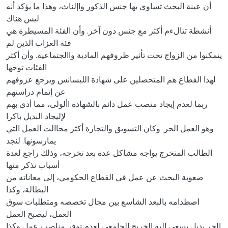
أن عينة البحث تساوى بها جنس الذكور واإلناث، وهذا ما يؤكد أنه
ليس هناك
أنشطة تتالءم أكثر مع جنس دون آخر. وأن الفئة المسيطرة هي
فئة العزاب الذين لم
يتمكنوا من الزواج تحت تأثير ظروفهم المادية واالجتماعية. وأن أكثر
الفئات توجها
لهذا القطاع هم المتحصلين على شهادة الليسانس ويرجع عزوفهم
عن إتمام دراستهم
ربما لعدم إيجاد منصب عمل دائم بالشهادة األولى، مما أدى بهم
لإليجاد البديل باكرا
وهو العمل الحر. وكان التسويق والتجارة أكثر مجاالت العمل التي
يمارسونها. لنجد
الطالب المتخرج يواجه مشاكل عدة بعد تخرجه، وذلك راجع لعدة
أسباب نذكر منها
صعوبة البحث عن عمل في القطاع الحكومي، إلى معاناته من
البطالة، وكذا
اصطدامه بالبعد الشاسع بين مجال تخصصه ومتطلبات سوق
العمل، ليصبح العمل
الحر بديل يسعى إليه الخريج الجامعي لعدم توفر مناصب عمل وكذا