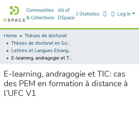
Communities
All of
Statistics
Log In
& Collections
DSpace
Home
Thèses de doctorat
Thèses de doctorat en Sciences
Lettres et Langues Etrangères - اللغات الأجنبية
E-learning, andragogie et TIC: cas des PEM en formation à distance à l’UFC V1
E-learning, andragogie et TIC: cas
des PEM en formation à distance à
l’UFC V1