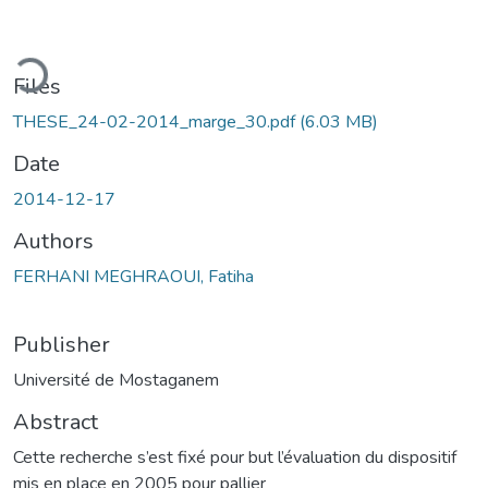
ading...
Files
THESE_24-02-2014_marge_30.pdf
(6.03 MB)
Date
2014-12-17
Authors
FERHANI MEGHRAOUI, Fatiha
Publisher
Université de Mostaganem
Abstract
Cette recherche s’est fixé pour but l’évaluation du dispositif
mis en place en 2005 pour pallier