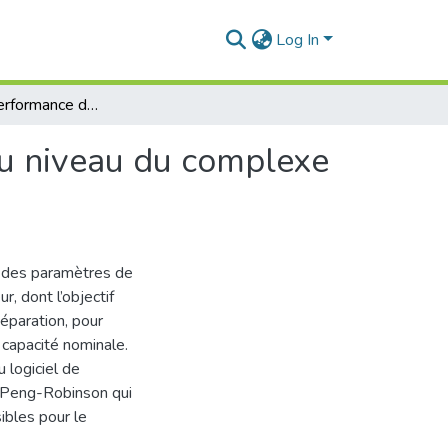
Log In
Etude de la performance de la section séparation au niveau du complexe GP1/Z
au niveau du complexe
n des paramètres de
, dont l’objectif
séparation, pour
 capacité nominale.
 logiciel de
 Peng-Robinson qui
ibles pour le