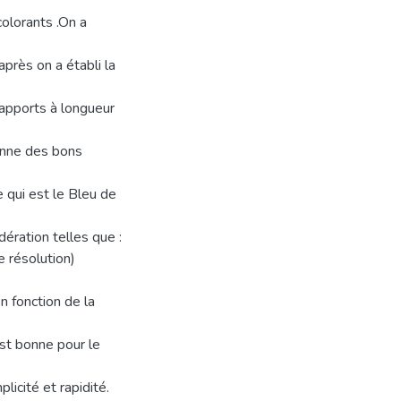
olorants .On a
près on a établi la
rapports à longueur
onne des bons
 qui est le Bleu de
ération telles que :
 résolution)
n fonction de la
st bonne pour le
licité et rapidité.