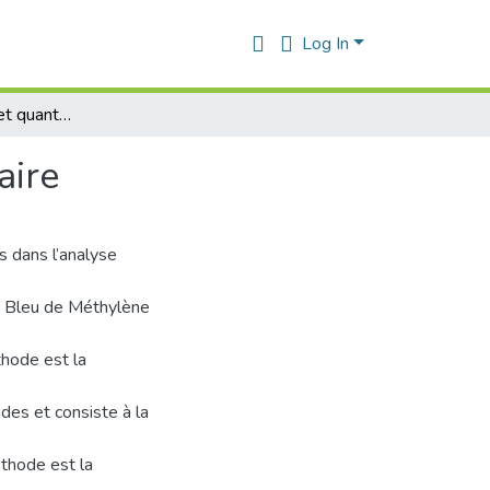
Log In
Analyse spectrale et quantitative d’un mélange binaire
aire
 dans l’analyse
le Bleu de Méthylène
thode est la
ndes et consiste à la
thode est la